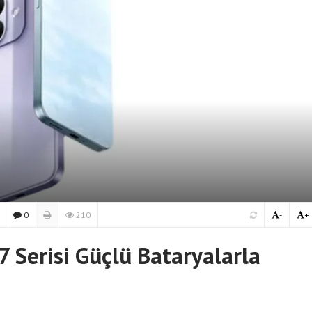
0
210
-
+
 Serisi Güçlü Bataryalarla