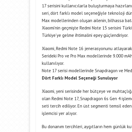
17 serisini kullanıcılarla buluşturmaya hazırl
seri, dört farklı model seçeneğiyle teknoloji dü
Max modellerinden oluşan ailenin, bilhassa batar
Xiaomi’nin geçmişte Redmi Note 15 serisini Türk
Türkiye’ye gelme ihtimalini epey güçlendiriyor.
Xiaomi, Redmi Note 16 jenerasyonunu atlayarak d
Serideki Pro ve Pro Max modellerinde 9.000 mAh
kullanılıyor.
Note 17 serisi modellerinde Snapdragon ve MediaT
Dört Farklı Model Seçeneği Sunuluyor
Xiaomi, yeni serisinde her bütçeye ve muhtaçlığ
olan Redmi Note 17, Snapdragon 6s Gen 4 işlem
seti tercih ediliyor. En üst segmenti temsil e
işlemcisi yer alıyor.
Bu donanım tercihleri, aygıtların hem günlük 