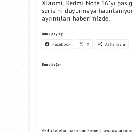
Xiaomi, Redmi Note 16’yı pas 
serisini duyurmaya hazırlanıyor
ayrıntıları haberimizde.
Bunu paylaş:
Facebook
X
Daha fazla
Bunu beğen:
Akıllı telefon pazarının kıymetli oyuncularında