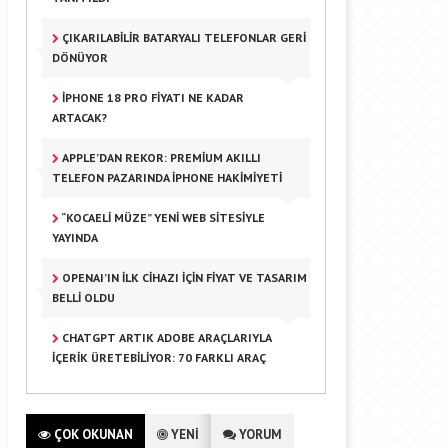
ÇIKARILABILIR BATARYALI TELEFONLAR GERI
DÖNÜYOR
IPHONE 18 PRO FIYATI NE KADAR
ARTACAK?
APPLE’DAN REKOR: PREMIUM AKILLI
TELEFON PAZARINDA IPHONE HAKIMIYETI
“KOCAELI MÜZE” YENI WEB SITESIYLE
YAYINDA
OPENAI’IN İLK CIHAZI IÇIN FIYAT VE TASARIM
BELLI OLDU
CHATGPT ARTIK ADOBE ARAÇLARIYLA
İÇERIK ÜRETEBILIYOR: 70 FARKLI ARAÇ
ÇOK OKUNAN
YENİ
YORUM