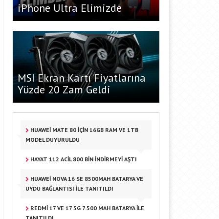
iPhone Ultra Elimizde
MSI Ekran Kartı Fiyatlarına
Yüzde 20 Zam Geldi
HUAWEI MATE 80 IÇIN 16GB RAM VE 1TB
MODEL DUYURULDU
HAYAT 112 ACIL 800 BIN INDIRMEYI AŞTI
HUAWEI NOVA 16 SE 8500MAH BATARYA VE
UYDU BAĞLANTISI ILE TANITILDI
REDMI 17 VE 17 5G 7.500 MAH BATARYA ILE
TANITILDI