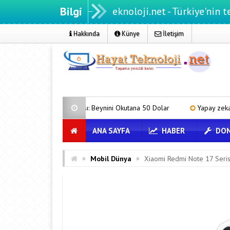
Bilgi
Hayatteknoloji.net - Türkiye'nin teknoloji p
Hakkında
Künye
İletişim
 Firması: Beynini Okutana 50 Dolar
Yapay zeka genç girişimcilere y
ANA SAYFA
HABER
DON
»
»
Mobil Dünya
Xiaomi Redmi Note 17 Serisi