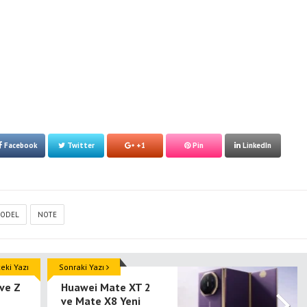
Facebook
Twitter
+1
Pin
LinkedIn
ODEL
NOTE
ki Yazı
Sonraki Yazı
 ve Z
Huawei Mate XT 2
ve Mate X8 Yeni