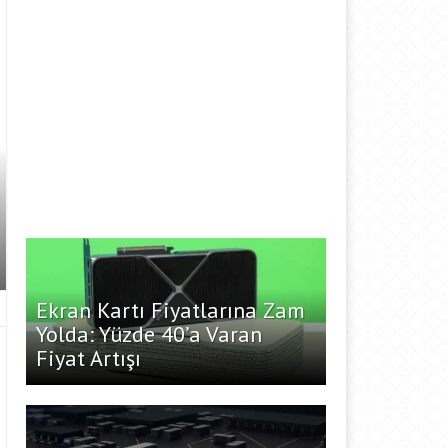
Ekran Kartı Fiyatlarına Zam
Yolda: Yüzde 40’a Varan
Fiyat Artışı