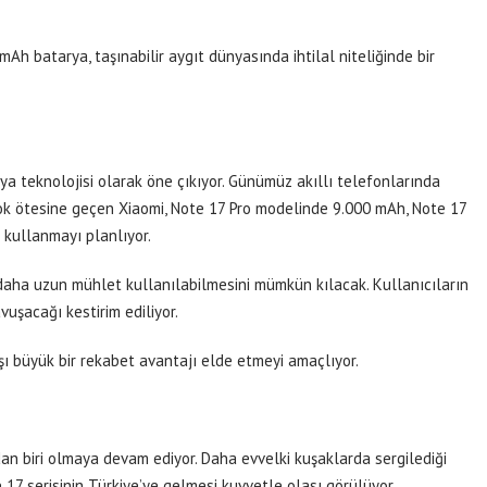
h batarya, taşınabilir aygıt dünyasında ihtilal niteliğinde bir
rya teknolojisi olarak öne çıkıyor. Günümüz akıllı telefonlarında
ok ötesine geçen Xiaomi, Note 17 Pro modelinde 9.000 mAh, Note 17
kullanmayı planlıyor.
 daha uzun mühlet kullanılabilmesini mümkün kılacak. Kullanıcıların
uşacağı kestirim ediliyor.
ı büyük bir rekabet avantajı elde etmeyi amaçlıyor.
dan biri olmaya devam ediyor. Daha evvelki kuşaklarda sergilediği
 17 serisinin Türkiye’ye gelmesi kuvvetle olası görülüyor.