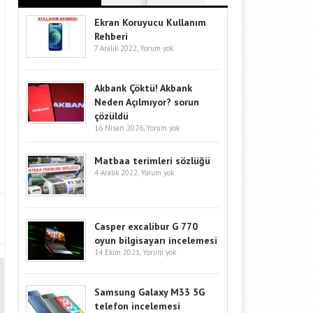
Ekran Koruyucu Kullanım
Rehberi
7 Aralık 2022,
Yorum yok
Akbank Çöktü! Akbank
Neden Açılmıyor? sorun
çözüldü
16 Nisan 2026,
Yorum yok
Matbaa terimleri sözlüğü
4 Aralık 2022,
Yorum yok
Casper excalibur G 770
oyun bilgisayarı incelemesi
14 Ekim 2021,
Yorum yok
Samsung Galaxy M33 5G
telefon incelemesi