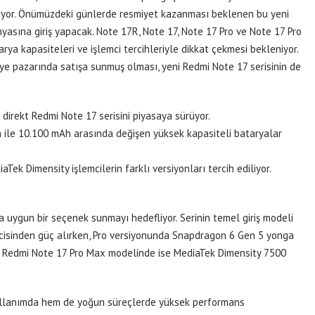
anıyor. Önümüzdeki günlerde resmiyet kazanması beklenen bu yeni
nyasına giriş yapacak. Note 17R, Note 17, Note 17 Pro ve Note 17 Pro
ya kapasiteleri ve işlemci tercihleriyle dikkat çekmesi bekleniyor.
iye pazarında satışa sunmuş olması, yeni Redmi Note 17 serisinin de
irekt Redmi Note 17 serisini piyasaya sürüyor.
 ile 10.100 mAh arasında değişen yüksek kapasiteli bataryalar
ek Dimensity işlemcilerin farklı versiyonları tercih ediliyor.
a uygun bir seçenek sunmayı hedefliyor. Serinin temel giriş modeli
cisinden güç alırken, Pro versiyonunda Snapdragon 6 Gen 5 yonga
den Redmi Note 17 Pro Max modelinde ise MediaTek Dimensity 7500
kullanımda hem de yoğun süreçlerde yüksek performans