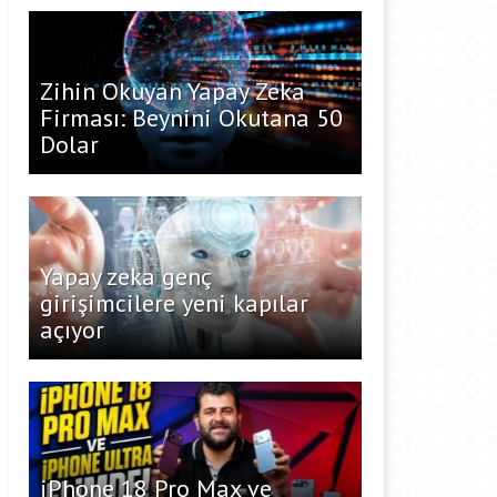
Zihin Okuyan Yapay Zeka
Firması: Beynini Okutana 50
Dolar
Yapay zeka genç
girişimcilere yeni kapılar
açıyor
iPhone 18 Pro Max ve