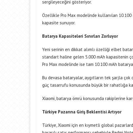
sergileyeceğini gösteriyor.
Özellikle Pro Max modelinde kullanılan 10.100 mA
kapasite sunuyor.
Batarya Kapasiteleri Sınırları Zorluyor
Yeni serinin en dikkat alımlı özelliği elbet bata
standart haline gelen 5.000 mAh kapasitenin ç
Pro Max modelinde ise tam 10.100 mAh batarya 
Bu devasa bataryalar, aygıtların tek şarjla çok
güç tasarrufu konusunda büyük bir rahatlığa kav
Xiaomi, batarya ömrü konusunda rakiplerine karş
Türkiye Pazarına Giriş Beklentisi Artıyor
Türkiye, Xiaomi için en kıymetli global pazarlar
başarılı satış performansı sebebiyle Redmi Note