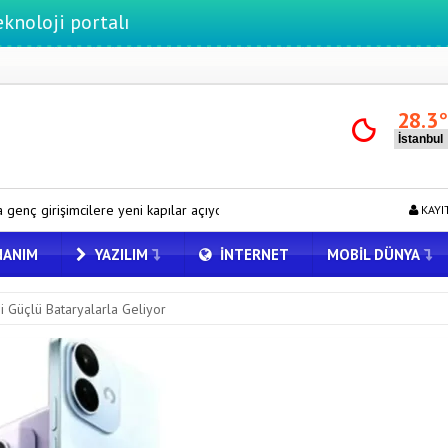
ortalı
28.3
eni kapılar açıyor
iPhone 18 Pro Max ve iPhone Ultra Elimizde
KAYI
ANIM
YAZILIM
İNTERNET
MOBIL DÜNYA
 Güçlü Bataryalarla Geliyor