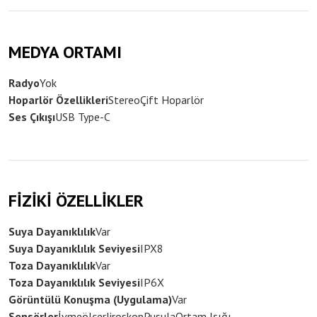
MEDYA ORTAMI
Radyo
Yok
Hoparlör Özellikleri
Stereo
Çift Hoparlör
Ses Çıkışı
USB Type-C
FİZİKİ ÖZELLİKLER
Suya Dayanıklılık
Var
Suya Dayanıklılık Seviyesi
IPX8
Toza Dayanıklılık
Var
Toza Dayanıklılık Seviyesi
IP6X
Görüntülü Konuşma (Uygulama)
Var
Sensörler
İvmeölçer
Jiroskop
Pusula
Ortam Işığı