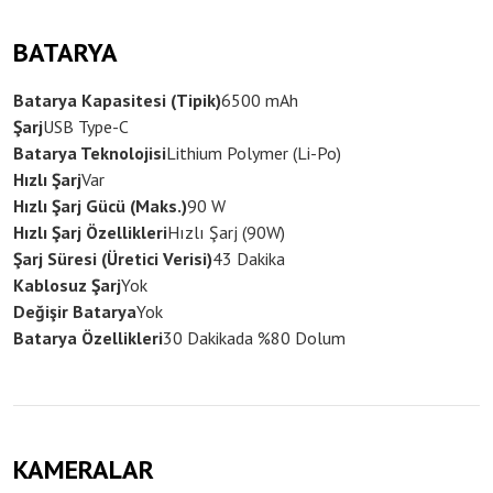
BATARYA
Batarya Kapasitesi (Tipik)
6500 mAh
Şarj
USB Type-C
Batarya Teknolojisi
Lithium Polymer (Li-Po)
Hızlı Şarj
Var
Hızlı Şarj Gücü (Maks.)
90 W
Hızlı Şarj Özellikleri
Hızlı Şarj (90W)
Şarj Süresi (Üretici Verisi)
43 Dakika
Kablosuz Şarj
Yok
Değişir Batarya
Yok
Batarya Özellikleri
30 Dakikada %80 Dolum
KAMERALAR