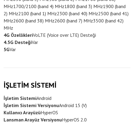
MHz
1700/2100 (band 4) MHz
1800 (band 3) MHz
1900 (band
2) MHz
2100 (band 1) MHz
2300 (band 40) MHz
2500 (band 41)
MHz
2600 (band 38) MHz
2600 (band 7) MHz
3500 (band 42)
MHz
4G Özellikleri
VoLTE (Voice over LTE) Desteği
4.5G Desteği
Var
5G
Var
İŞLETİM SİSTEMİ
İşletim Sistemi
Android
İşletim Sistemi Versiyonu
Android 15 (V)
Kullanıcı Arayüzü
HyperOS
Lansman Arayüz Versiyonu
HyperOS 2.0