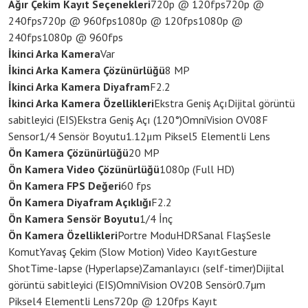
Ağır Çekim Kayıt Seçenekleri
720p @ 120fps
720p @
240fps
720p @ 960fps
1080p @ 120fps
1080p @
240fps
1080p @ 960fps
İkinci Arka Kamera
Var
İkinci Arka Kamera Çözünürlüğü
8 MP
İkinci Arka Kamera Diyafram
F2.2
İkinci Arka Kamera Özellikleri
Ekstra Geniş Açı
Dijital görüntü
sabitleyici (EIS)
Ekstra Geniş Açı (120°)
OmniVision OV08F
Sensor
1/4 Sensör Boyutu
1.12μm Piksel
5 Elementli Lens
Ön Kamera Çözünürlüğü
20 MP
Ön Kamera Video Çözünürlüğü
1080p (Full HD)
Ön Kamera FPS Değeri
60 fps
Ön Kamera Diyafram Açıklığı
F2.2
Ön Kamera Sensör Boyutu
1/4 İnç
Ön Kamera Özellikleri
Portre Modu
HDR
Sanal Flaş
Sesle
Komut
Yavaş Çekim (Slow Motion) Video Kayıt
Gesture
Shot
Time-lapse (Hyperlapse)
Zamanlayıcı (self-timer)
Dijital
görüntü sabitleyici (EIS)
OmniVision OV20B Sensör
0.7µm
Piksel
4 Elementli Lens
720p @ 120fps Kayıt