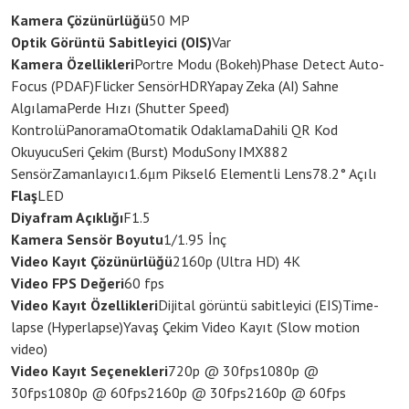
Kamera Çözünürlüğü
50 MP
Optik Görüntü Sabitleyici (OIS)
Var
Kamera Özellikleri
Portre Modu (Bokeh)
Phase Detect Auto-
Focus (PDAF)
Flicker Sensör
HDR
Yapay Zeka (AI) Sahne
Algılama
Perde Hızı (Shutter Speed)
Kontrolü
Panorama
Otomatik Odaklama
Dahili QR Kod
Okuyucu
Seri Çekim (Burst) Modu
Sony IMX882
Sensör
Zamanlayıcı
1.6μm Piksel
6 Elementli Lens
78.2° Açılı
Flaş
LED
Diyafram Açıklığı
F1.5
Kamera Sensör Boyutu
1/1.95 İnç
Video Kayıt Çözünürlüğü
2160p (Ultra HD) 4K
Video FPS Değeri
60 fps
Video Kayıt Özellikleri
Dijital görüntü sabitleyici (EIS)
Time-
lapse (Hyperlapse)
Yavaş Çekim Video Kayıt (Slow motion
video)
Video Kayıt Seçenekleri
720p @ 30fps
1080p @
30fps
1080p @ 60fps
2160p @ 30fps
2160p @ 60fps