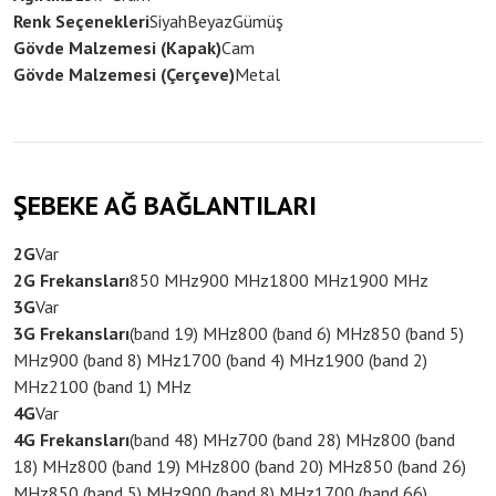
Renk Seçenekleri
Siyah
Beyaz
Gümüş
Gövde Malzemesi (Kapak)
Cam
Gövde Malzemesi (Çerçeve)
Metal
ŞEBEKE AĞ BAĞLANTILARI
2G
Var
2G Frekansları
850 MHz
900 MHz
1800 MHz
1900 MHz
3G
Var
3G Frekansları
(band 19) MHz
800 (band 6) MHz
850 (band 5)
MHz
900 (band 8) MHz
1700 (band 4) MHz
1900 (band 2)
MHz
2100 (band 1) MHz
4G
Var
4G Frekansları
(band 48) MHz
700 (band 28) MHz
800 (band
18) MHz
800 (band 19) MHz
800 (band 20) MHz
850 (band 26)
MHz
850 (band 5) MHz
900 (band 8) MHz
1700 (band 66)