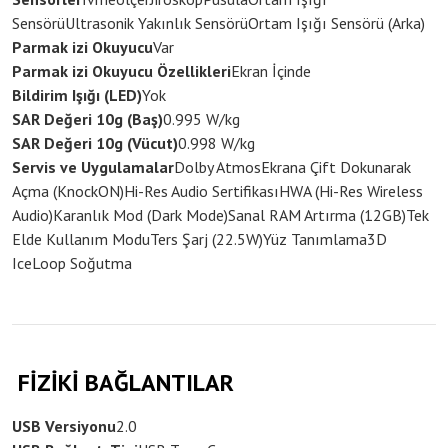
Sensörü
Ultrasonik Yakınlık Sensörü
Ortam Işığı Sensörü (Arka)
Parmak izi Okuyucu
Var
Parmak izi Okuyucu Özellikleri
Ekran İçinde
Bildirim Işığı (LED)
Yok
SAR Değeri 10g (Baş)
0.995 W/kg
SAR Değeri 10g (Vücut)
0.998 W/kg
Servis ve Uygulamalar
Dolby Atmos
Ekrana Çift Dokunarak
Açma (KnockON)
Hi-Res Audio Sertifikası
HWA (Hi-Res Wireless
Audio)
Karanlık Mod (Dark Mode)
Sanal RAM Artırma (12GB)
Tek
Elde Kullanım Modu
Ters Şarj (22.5W)
Yüz Tanımlama
3D
IceLoop Soğutma
FİZİKİ BAĞLANTILAR
USB Versiyonu
2.0