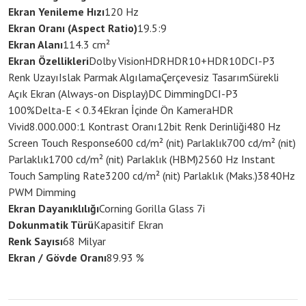
Ekran Yenileme Hızı
120 Hz
Ekran Oranı (Aspect Ratio)
19.5:9
Ekran Alanı
114.3 cm²
Ekran Özellikleri
Dolby Vision
HDR
HDR10+
HDR10
DCI-P3
Renk Uzayı
Islak Parmak Algılama
Çerçevesiz Tasarım
Sürekli
Açık Ekran (Always-on Display)
DC Dimming
DCI-P3
100%
Delta-E < 0.34
Ekran İçinde Ön Kamera
HDR
Vivid
8.000.000:1 Kontrast Oranı
12bit Renk Derinliği
480 Hz
Screen Touch Response
600 cd/m² (nit) Parlaklık
700 cd/m² (nit)
Parlaklık
1700 cd/m² (nit) Parlaklık (HBM)
2560 Hz Instant
Touch Sampling Rate
3200 cd/m² (nit) Parlaklık (Maks.)
3840Hz
PWM Dimming
Ekran Dayanıklılığı
Corning Gorilla Glass 7i
Dokunmatik Türü
Kapasitif Ekran
Renk Sayısı
68 Milyar
Ekran / Gövde Oranı
89.93 %