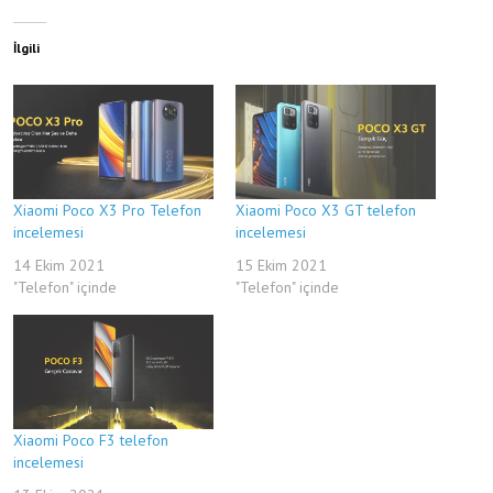
İlgili
Xiaomi Poco X3 Pro Telefon
Xiaomi Poco X3 GT telefon
incelemesi
incelemesi
14 Ekim 2021
15 Ekim 2021
"Telefon" içinde
"Telefon" içinde
Xiaomi Poco F3 telefon
incelemesi