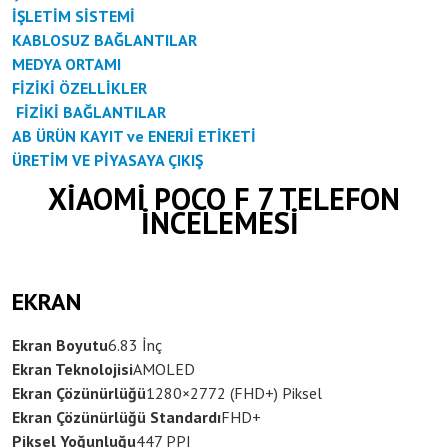
İŞLETİM SİSTEMİ
KABLOSUZ BAĞLANTILAR
MEDYA ORTAMI
FİZİKİ ÖZELLİKLER
FİZİKİ BAĞLANTILAR
AB ÜRÜN KAYIT ve ENERJİ ETİKETİ
ÜRETİM VE PİYASAYA ÇIKIŞ
XİAOMİ POCO F 7 TELEFON
İNCELEMESİ
EKRAN
Ekran Boyutu
6.83 İnç
Ekran Teknolojisi
AMOLED
Ekran Çözünürlüğü
1280×2772 (FHD+) Piksel
Ekran Çözünürlüğü Standardı
FHD+
Piksel Yoğunluğu
447 PPI