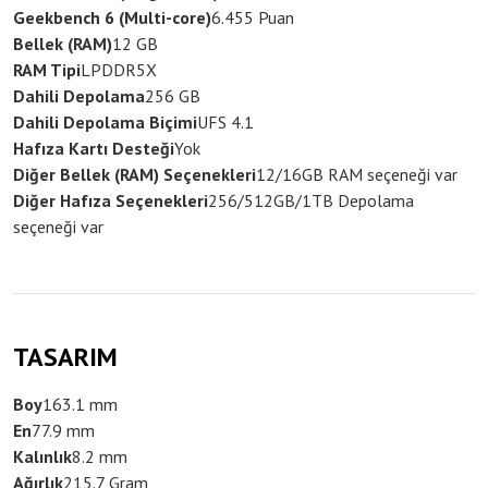
Geekbench 6 (Multi-core)
6.455 Puan
Bellek (RAM)
12 GB
RAM Tipi
LPDDR5X
Dahili Depolama
256 GB
Dahili Depolama Biçimi
UFS 4.1
Hafıza Kartı Desteği
Yok
Diğer Bellek (RAM) Seçenekleri
12/16GB RAM seçeneği var
Diğer Hafıza Seçenekleri
256/512GB/1TB Depolama
seçeneği var
TASARIM
Boy
163.1 mm
En
77.9 mm
Kalınlık
8.2 mm
Ağırlık
215.7 Gram