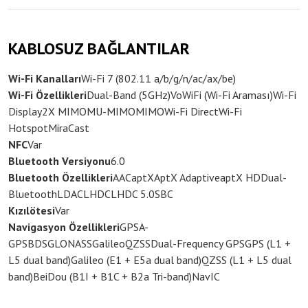
KABLOSUZ BAĞLANTILAR
Wi-Fi Kanalları
Wi-Fi 7 (802.11 a/b/g/n/ac/ax/be)
Wi-Fi Özellikleri
Dual-Band (5GHz)
VoWiFi (Wi-Fi Araması)
Wi-Fi
Display
2X MIMO
MU-MIMO
MIMO
Wi-Fi Direct
Wi-Fi
Hotspot
MiraCast
NFC
Var
Bluetooth Versiyonu
6.0
Bluetooth Özellikleri
AAC
aptX
AptX Adaptive
aptX HD
Dual-
Bluetooth
LDAC
LHDC
LHDC 5.0
SBC
Kızılötesi
Var
Navigasyon Özellikleri
GPS
A-
GPS
BDS
GLONASS
Galileo
QZSS
Dual-Frequency GPS
GPS (L1 +
L5 dual band)
Galileo (E1 + E5a dual band)
QZSS (L1 + L5 dual
band)
BeiDou (B1I + B1C + B2a Tri-band)
NavIC