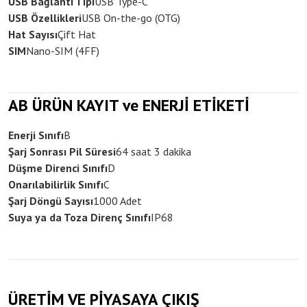
USB Bağlantı Tipi
USB Type-C
USB Özellikleri
USB On-the-go (OTG)
Hat Sayısı
Çift Hat
SIM
Nano-SIM (4FF)
AB ÜRÜN KAYIT ve ENERJİ ETİKETİ
Enerji Sınıfı
B
Şarj Sonrası Pil Süresi
64 saat 3 dakika
Düşme Direnci Sınıfı
D
Onarılabilirlik Sınıfı
C
Şarj Döngü Sayısı
1000 Adet
Suya ya da Toza Direnç Sınıfı
IP68
ÜRETİM VE PİYASAYA ÇIKIŞ