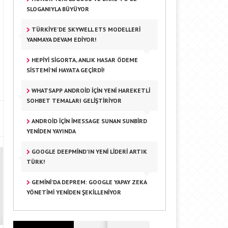
SLOGANIYLA BÜYÜYOR
TÜRKIYE’DE SKYWELL ET5 MODELLERI
YANMAYA DEVAM EDIYOR!
HEPIYI SIGORTA, ANLIK HASAR ÖDEME
SISTEMI’NI HAYATA GEÇIRDI!
WHATSAPP ANDROID IÇIN YENI HAREKETLI
SOHBET TEMALARI GELIŞTIRIYOR
ANDROID IÇIN IMESSAGE SUNAN SUNBIRD
YENIDEN YAYINDA
GOOGLE DEEPMIND’IN YENI LIDERI ARTIK
TÜRK!
GEMINI’DA DEPREM: GOOGLE YAPAY ZEKA
YÖNETIMI YENIDEN ŞEKILLENIYOR