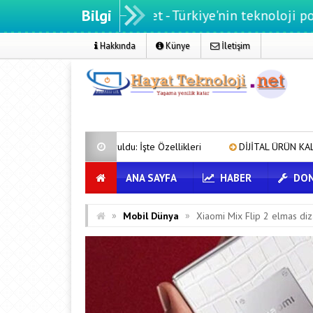
Bilgi
atteknoloji.net - Türkiye'nin teknoloji portalı
Hakkında
Künye
İletişim
ruldu: İşte Özellikleri
DİJİTAL ÜRÜN KALİTESİNDE YAPAY ZEKA 
ANA SAYFA
HABER
DON
»
»
Mobil Dünya
Xiaomi Mix Flip 2 elmas dizay