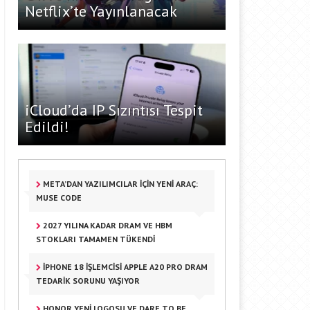
Netflix’te Yayınlanacak
iCloud’da IP Sızıntısı Tespit
Edildi!
META’DAN YAZILIMCILAR IÇIN YENI ARAÇ:
MUSE CODE
2027 YILINA KADAR DRAM VE HBM
STOKLARI TAMAMEN TÜKENDI
IPHONE 18 İŞLEMCISI APPLE A20 PRO DRAM
TEDARIK SORUNU YAŞIYOR
HONOR YENI LOGOSU VE DARE TO BE