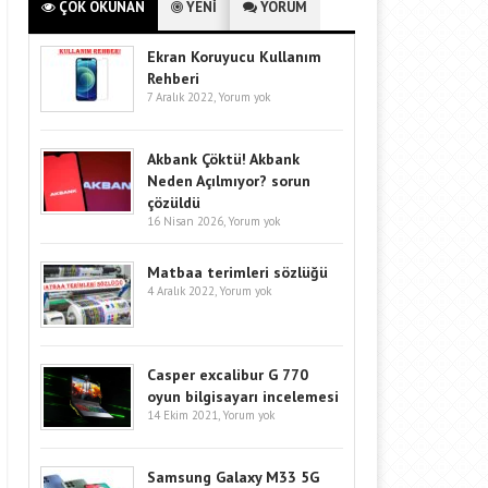
ÇOK OKUNAN
YENİ
YORUM
Ekran Koruyucu Kullanım
Rehberi
7 Aralık 2022,
Yorum yok
Akbank Çöktü! Akbank
Neden Açılmıyor? sorun
çözüldü
16 Nisan 2026,
Yorum yok
Matbaa terimleri sözlüğü
4 Aralık 2022,
Yorum yok
Casper excalibur G 770
oyun bilgisayarı incelemesi
14 Ekim 2021,
Yorum yok
Samsung Galaxy M33 5G