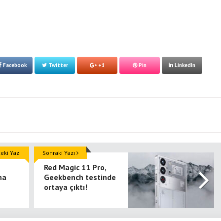
Facebook
Twitter
+1
Pin
LinkedIn
ki Yazı
Sonraki Yazı
Red Magic 11 Pro,
na
Geekbench testinde
ortaya çıktı!