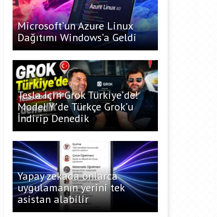
Microsoft’un Azure Linux
Dağıtımı Windows’a Geldi
Tesla için Grok Türkiye’de!
Model Y’de Türkçe Grok’u
İndirip Denedik
Yapay zekada onlarca
uygulamanın yerini tek
asistan alabilir