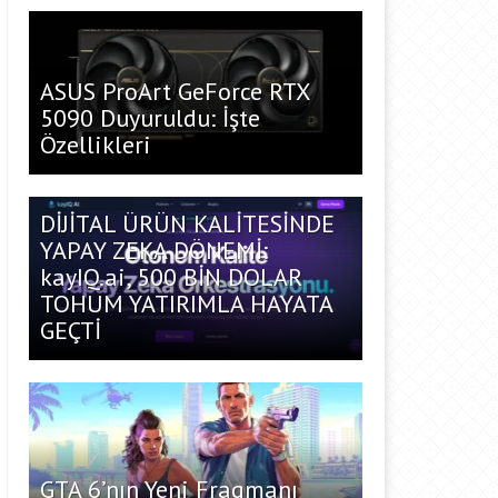
ASUS ProArt GeForce RTX
5090 Duyuruldu: İşte
Özellikleri
DİJİTAL ÜRÜN KALİTESİNDE
YAPAY ZEKA DÖNEMİ:
kayIQ.ai, 500 BİN DOLAR
TOHUM YATIRIMLA HAYATA
GEÇTİ
GTA 6’nın Yeni Fragmanı