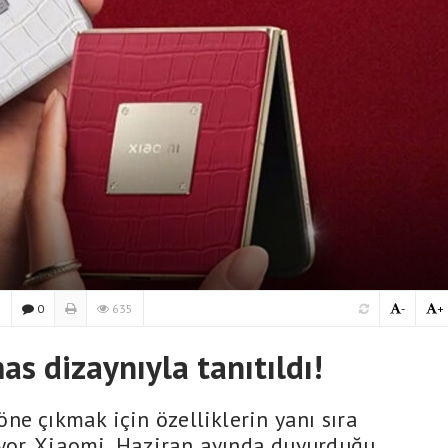
5
0
635
-
+
as dizaynıyla tanıtıldı!
ne çıkmak için özelliklerin yanı sıra
nıyor. Xiaomi, Haziran ayında duyurduğu