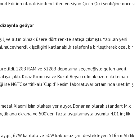
nd Edition olarak isimlendirilen versiyon Çin’in Qixi şenliğine öncesi
dizaynla geliyor
il, ve altın olmak üzere dört renkte satışa çıkmıştı. Yapılan yeni
, mücevhercilik işçiliğini katlanabilir telefonla birleştirerek özel bir
k üretildi. 12GB RAM ve 512GB depolama seçeneğiyle gelen aygıt
atışa çıktı. Kiraz Kırmızısı ve Buzul Beyazı olmak üzere iki temalı
ği ise NGTC sertifikalı “Cupid” kesim laboratuvar ortamında üretilmiş
 metal Xiaomi isim plakası yer alıyor. Donanım olarak standart Mix
 inçlik ana ekrana ve 500’den fazla uygulamayla uyumlu 4.01 inçlik
aygıt, 67W kablolu ve 50W kablosuz şarj destekleyen 5165 mAh’lik