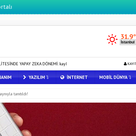
31.9
DÖNEMİ: kayIQ.ai, 500 BİN DOLAR TOHUM YATIRIMLA HAYATA GEÇTİ
KAYI
ANIM
YAZILIM
İNTERNET
MOBIL DÜNYA
nıyla tanıtıldı!