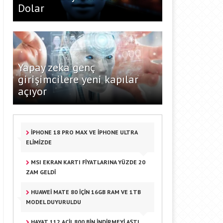
Dolar
Yapay zeka genç
girişimcilere yeni kapılar
açıyor
IPHONE 18 PRO MAX VE IPHONE ULTRA
ELIMIZDE
MSI EKRAN KARTI FIYATLARINA YÜZDE 20
ZAM GELDI
HUAWEI MATE 80 IÇIN 16GB RAM VE 1TB
MODEL DUYURULDU
HAYAT 112 ACIL 800 BIN INDIRMEYI AŞTI