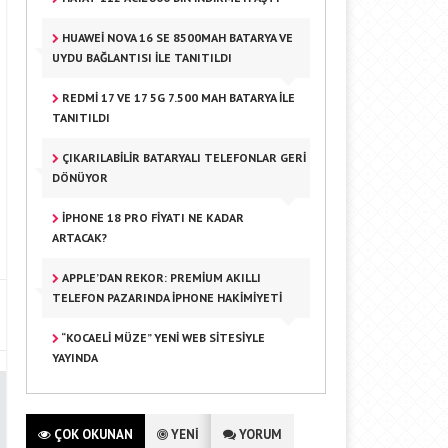
HUAWEI NOVA 16 SE 8500MAH BATARYA VE
UYDU BAĞLANTISI ILE TANITILDI
REDMI 17 VE 17 5G 7.500 MAH BATARYA ILE
TANITILDI
ÇIKARILABILIR BATARYALI TELEFONLAR GERI
DÖNÜYOR
IPHONE 18 PRO FIYATI NE KADAR
ARTACAK?
APPLE’DAN REKOR: PREMIUM AKILLI
TELEFON PAZARINDA IPHONE HAKIMIYETI
“KOCAELI MÜZE” YENI WEB SITESIYLE
YAYINDA
ÇOK OKUNAN
YENİ
YORUM