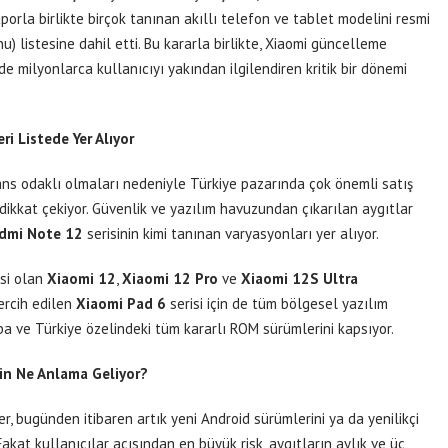
orla birlikte birçok tanınan akıllı telefon ve tablet modelini resmi
 listesine dahil etti. Bu kararla birlikte, Xiaomi güncelleme
 milyonlarca kullanıcıyı yakından ilgilendiren kritik bir dönemi
i Listede Yer Alıyor
ans odaklı olmaları nedeniyle Türkiye pazarında çok önemli satış
dikkat çekiyor. Güvenlik ve yazılım havuzundan çıkarılan aygıtlar
dmi Note 12
serisinin kimi tanınan varyasyonları yer alıyor.
isi olan
Xiaomi 12
,
Xiaomi 12 Pro
ve
Xiaomi 12S Ultra
ercih edilen
Xiaomi Pad 6
serisi için de tüm bölgesel yazılım
upa ve Türkiye özelindeki tüm kararlı ROM sürümlerini kapsıyor.
çin Ne Anlama Geliyor?
, bugünden itibaren artık yeni Android sürümlerini ya da yenilikçi
kat kullanıcılar açısından en büyük risk, aygıtların aylık ve üç