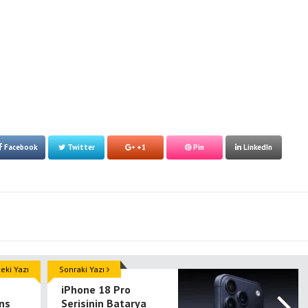
Facebook
Twitter
+1
Pin
LinkedIn
ki Yazı
Sonraki Yazı
n
iPhone 18 Pro
ns
Serisinin Batarya