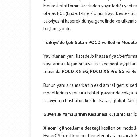
Merkezi platformu üzerinden yayınladığı yeni rap
olarak EOL (End-of-Life / Ömür Boyu Destek Sonu)
takviyesini keserek dünya genelinde ve ülkemizde
başlamış oldu.
Türkiye’de Çok Satan POCO ve Redmi Modeller
Yayınlanan yeni listede, bilhassa fiyat/perform
sayılarına ulaşan orta ve üst segment aygıtlar 
arasında
POCO X5 5G
,
POCO X5 Pro 5G
ve
Re
Bunun yanı sıra markanın eski amiral gemisi ser
modellerinin yanı sıra tablet pazarında çokça t
takviyeleri büsbütün kesildi. Karar; global, Avr
Güvenlik Yamalarının Kesilmesi Kullanıcılar İ
Xiaomi güncelleme desteği
kesilen bu modeller
HyperOS özellik güncellemelerini alamayacak. Fa