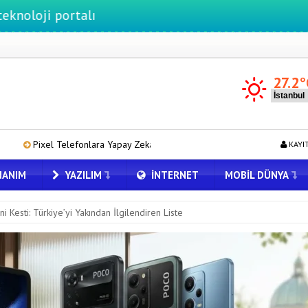
ortalı
27.2
°
ara Yapay Zeka Destekli Saat Tasarımları Geliyor
Google Messages
KAYI
ANIM
YAZILIM
İNTERNET
MOBIL DÜNYA
Kesti: Türkiye’yi Yakından İlgilendiren Liste