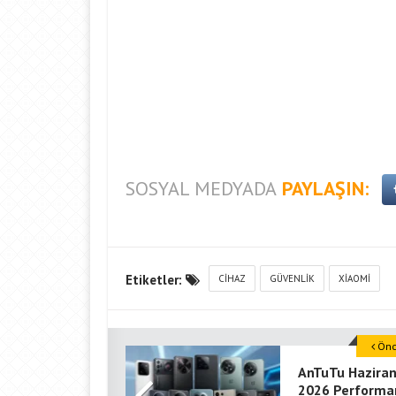
SOSYAL MEDYADA
PAYLAŞIN:
Etiketler:
CIHAZ
GÜVENLIK
XIAOMI
Önce
AnTuTu Hazira
2026 Performa