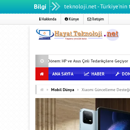
Bilgi
Hayatteknoloji.net - Türkiye'nin teknoloji p
Hakkında
Künye
İletişim
Yeni Dönem: HP ve Asus Çinli Tedarikçilere Geçiyor
Pixel Telefonl
ANA SAYFA
HABER
DON
»
»
Mobil Dünya
Xiaomi Güncelleme Desteğini 