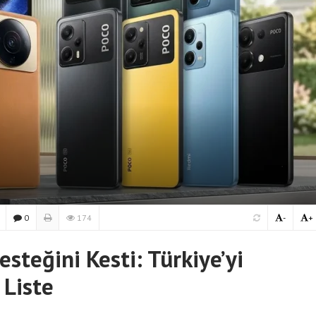
0
174
-
+
teğini Kesti: Türkiye’yi
 Liste