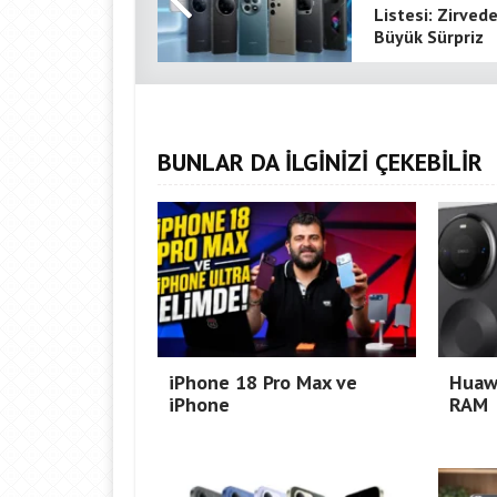
Listesi: Zirved
Büyük Sürpriz
BUNLAR DA İLGİNİZİ ÇEKEBİLİR
iPhone 18 Pro Max ve
Huaw
iPhone
RAM