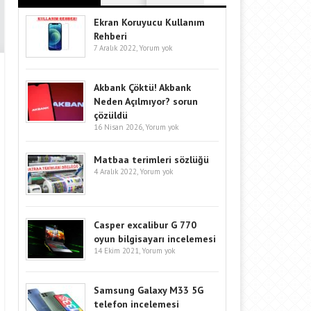
Ekran Koruyucu Kullanım
Rehberi
7 Aralık 2022,
Yorum yok
Akbank Çöktü! Akbank
Neden Açılmıyor? sorun
çözüldü
16 Nisan 2026,
Yorum yok
Matbaa terimleri sözlüğü
4 Aralık 2022,
Yorum yok
Casper excalibur G 770
oyun bilgisayarı incelemesi
14 Ekim 2021,
Yorum yok
Samsung Galaxy M33 5G
telefon incelemesi