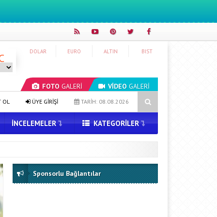
DOLAR
EURO
ALTIN
BIST
C
FOTO
GALERİ
VİDEO
GALERİ
’a Yeni Uzun Basma Menüsü Geldi
Zihin Okuyan Yapay Zeka Firmas
T OL
ÜYE GİRİŞİ
TARİH: 08.08.2026
İNCELEMELER
KATEGORILER
Sponsorlu Bağlantılar