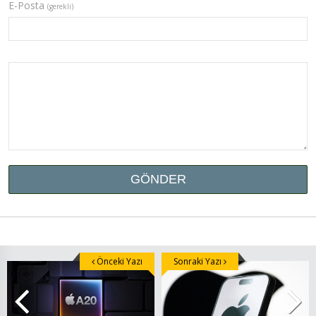
E-Posta
(gerekli)
Önceki Yazı
Sonraki Yazı