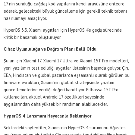
17’nin sunduğu çağdaş kod yapılarını kendi arayüzüne entegre
ederek, gelecekteki büyük güncelleme için gerekli teknik tabanı
hazırlamayı amaçlıyor.
HyperOS 3.3, Xiaomi aygıtları için HyperOS 4’e geçiş sürecinde
kritik bir basamak oluşturuyor.
Cihaz Uyumluluğu ve Dağıtım Planı Belli Oldu
Şu an için Xiaomi 17, Xiaomi 17 Ultra ve Xiaomi 15T Pro modelleri,
yeni yazılımın test edildiği aygıtlar listesinin başında geliyor. Çin,
EEA, Hindistan ve global pazarlarda eşzamanlı olarak görülen bu
firmware evrakları, Xiaomi’nin global stratejisinde yazılım
güncellemelerine verdiği değeri kanıtlıyor. Bilhassa 15T Pro
kullanıcıları, aktüel Android 17 özellikleri sayesinde
aygıtlarından daha yüksek bir randıman alabilecekler.
HyperOS 4 Lansmanı Heyecanla Bekleniyor
Sektördeki söylentiler, Xiaomi’nin HyperOS 4 sürümünü Ağustos
ayı üzere erken bir tarihte Çin pazarında tanıtabileceğine işaret