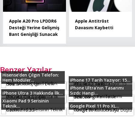
Apple A20 Pro LPDDR6
Apple Antitröst
Desteği Yerine Gelişmiş
Davasını Kaybetti
Bant Genişliği Sunacak
Benzer Yazılar
Hisense’den Çılgın Telefon:
Hem Modüler...
iPhone 17 Tarih Yazıyor: 15...
iPhone Ultra’nın Tasarımı
iPhone Ultra 3 Hakkında İlk...
Sızdı: Hangi...
Xiaomi Pad 9 Serisinin
Teknik...
Google Pixel 11 Pro XL...