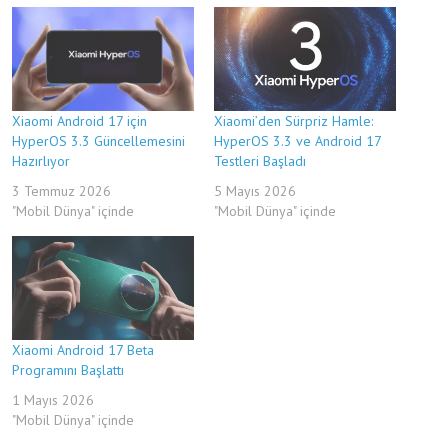
Xiaomi Android 17 için
Xiaomi’den Sürpriz Hamle:
HyperOS 3.3 Güncellemesini
HyperOS 3.3 ve Android 17
Hazırlıyor
Testleri Başladı
3 Temmuz 2026
5 Mayıs 2026
"Mobil Dünya" içinde
"Mobil Dünya" içinde
Xiaomi Android 17 Beta
Programını Başlattı
1 Mayıs 2026
"Mobil Dünya" içinde