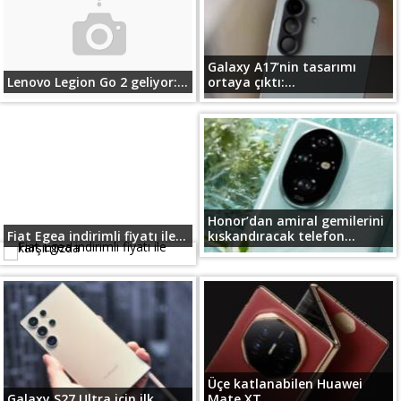
Galaxy A17’nin tasarımı
Lenovo Legion Go 2 geliyor:...
ortaya çıktı:...
Honor’dan amiral gemilerini
Fiat Egea indirimli fiyatı ile...
kıskandıracak telefon...
Üçe katlanabilen Huawei
Galaxy S27 Ultra için ilk...
Mate XT...