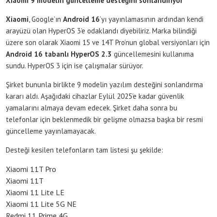
Xiaomi 9 modelin güncelleme desteğini sonlandırıyor
Xiaomi
, Google’ın
Android 16
‘yı yayınlamasının ardından kendi
arayüzü olan HyperOS 3’e odaklandı diyebiliriz. Marka bilindiği
üzere son olarak Xiaomi 15 ve 14T Pro’nun global versiyonları için
Android 16 tabanlı HyperOS 2.3
güncellemesini kullanıma
sundu. HyperOS 3 için ise çalışmalar sürüyor.
Şirket bununla birlikte 9 modelin yazılım desteğini sonlandırma
kararı aldı. Aşağıdaki cihazlar Eylül 2025’e kadar güvenlik
yamalarını almaya devam edecek. Şirket daha sonra bu
telefonlar için beklenmedik bir gelişme olmazsa başka bir resmi
güncelleme yayınlamayacak.
Desteği kesilen telefonların tam listesi şu şekilde:
Xiaomi 11T Pro
Xiaomi 11T
Xiaomi 11 Lite LE
Xiaomi 11 Lite 5G NE
Redmi 11 Prime 4G