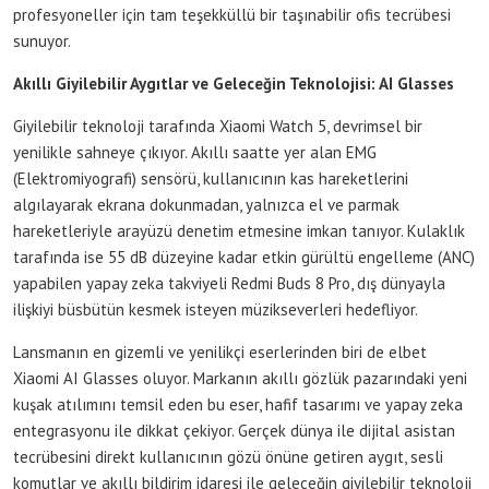
profesyoneller için tam teşekküllü bir taşınabilir ofis tecrübesi
sunuyor.
Akıllı Giyilebilir Aygıtlar ve Geleceğin Teknolojisi: AI Glasses
Giyilebilir teknoloji tarafında Xiaomi Watch 5, devrimsel bir
yenilikle sahneye çıkıyor. Akıllı saatte yer alan EMG
(Elektromiyografi) sensörü, kullanıcının kas hareketlerini
algılayarak ekrana dokunmadan, yalnızca el ve parmak
hareketleriyle arayüzü denetim etmesine imkan tanıyor. Kulaklık
tarafında ise 55 dB düzeyine kadar etkin gürültü engelleme (ANC)
yapabilen yapay zeka takviyeli Redmi Buds 8 Pro, dış dünyayla
ilişkiyi büsbütün kesmek isteyen müzikseverleri hedefliyor.
Lansmanın en gizemli ve yenilikçi eserlerinden biri de elbet
Xiaomi AI Glasses oluyor. Markanın akıllı gözlük pazarındaki yeni
kuşak atılımını temsil eden bu eser, hafif tasarımı ve yapay zeka
entegrasyonu ile dikkat çekiyor. Gerçek dünya ile dijital asistan
tecrübesini direkt kullanıcının gözü önüne getiren aygıt, sesli
komutlar ve akıllı bildirim idaresi ile geleceğin giyilebilir teknoloji