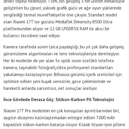
direkt tepeyi hedefliyor. TSMC’nin gelişmiş 3 nm üretim mimarisiyle
geliştirilen bu çipset, yüksek grafik gücü ve ağır oyun yüklerinde
sergilediği termal muvaffakiyetle öne çıkıyor. Standart model
olan Xiaomi 17T ise gücünü MediaTek Dimensity 8500 Ultra
platformundan alıyor ve 12 GB LPDDR5X RAM ile akıcı bir
kullanıcı tecrübesi vaat ediyor.
Kamera tarafında süren Leica paydaşlığı, bu yıl çok daha gelişmiş
görüntüleme algoritmaları ve lens teknolojileriyle derinleşiyor.
Her iki modelde de yer alan 5x optik zoom özellikli telefoto
kamera, taşınabilir fotoğrafçılıkta profesyonel standartları
yakalamayı kolaylaştırıyor. Bilhassa görüntü içerik üreticileri için
optimize edilen yeni kuşak sensörler, gece çekimlerinde ve
hareketli anlarda sarsıntısız, net sonuçlar üretiyor.
İnce Gövdede Devasa Güç: Silikon-Karbon Pil Teknolojisi
Xiaomi 17T Pro modelinin en çok konuşulan ayrıntılarından biri,
aygıtın dizaynını kalınlaştırmadan entegre edilen 7.000 mAh
kapasiteli silikon-karbon batarya oluyor. Klasik lityum-iyon pillere