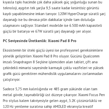
kıyasla tıpkı hacimde çok daha yüksek güç yoğunluğu sunan bu
teknoloji, aygıtın tek şarjla 9,5 saate kadar kesintisiz görüntü
kaydı yapabilmesine imkan tanıyor. 120W HyperCharge süratli şarj
dayanağı ise bu devasa pilin dakikalar içinde tam doluluğa
ulaşmasını sağlıyor. Standart modelde ise 6.500 mAh kapasiteli
güçlü bir batarya ve 67W süratli şarj dayanağı yer alıyor.
PC Seviyesinde Üretkenlik: Xiaomi Pad 8 Pro
Ekosistemin bir öteki güçlü üyesi ise profesyonel gereksinimlere
yönelik geliştirilen Xiaomi Pad 8 Pro oluyor. Gücünü Qualcomm
imzalı Snapdragon 8 Seçkine işlemciden alan tablet, çift ana
çekirdekli mimarisi sayesinde karmaşık çoklu vazifeleri ve yüksek
grafik gücü gerektiren mühendislik uygulamalarını zorlanmadan
çalıştırıyor.
Sadece 5,75 mm kalınlığında ve 485 gram yükünde olan tam
metal gövde, taşınabilirliği üst düzeye çıkarıyor. Xiaomi Focus Pen
Pro stylus kalem takviyesiyle gelen aygıt, 3.2K çözünürlüklü ve
120 Hz yenileme suratına sahip AMOLED ekranıyla kreatif