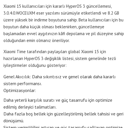
Xiaomi 15 kullanıcıları için kararlı HyperOS 3 güncellemesi,
3.0.4.0.WOCEUXM eser yazılımı sürümüyle etiketlendi ve 8.2 GB
üzere yüksek bir indirme boyutuna sahip. Beta kullanıcıları için bu
boyutun daha küçük olması beklenirken, güncellemeye
başlamadan evvel aygıtınızın kâfi depolama ve pil düzeyine sahip
olduğundan emin olmanız öneriliyor.
Xiaomi Time tarafından paylaşılan global Xiaomi 15 için
hazırlanan HyperOS 3 değişiklik listesi, sistem genelinde tezli
iyileştirmeler olduğunu gösteriyor:
Genel Akıcılık: Daha sıkıntısız ve genel olarak daha kararlı
sistem performansı.
Optimizasyonlar:
Daha yeterli karşılık suratı ve güç tasarrufu için optimize
edilmiş derleyici talimatları.
Daha fazla boş bellek için güzelleştirilmiş bellek tahsisi ve geri
dönüşümü.
Sistem verimliliğini artıran ve güç tasarrufu sağlayan optimize