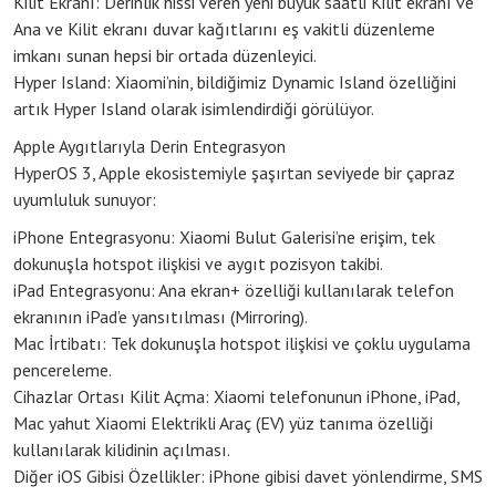
Kilit Ekranı: Derinlik hissi veren yeni büyük saatli Kilit ekranı ve
Ana ve Kilit ekranı duvar kağıtlarını eş vakitli düzenleme
imkanı sunan hepsi bir ortada düzenleyici.
Hyper Island: Xiaomi’nin, bildiğimiz Dynamic Island özelliğini
artık Hyper Island olarak isimlendirdiği görülüyor.
Apple Aygıtlarıyla Derin Entegrasyon
HyperOS 3, Apple ekosistemiyle şaşırtan seviyede bir çapraz
uyumluluk sunuyor:
iPhone Entegrasyonu: Xiaomi Bulut Galerisi’ne erişim, tek
dokunuşla hotspot ilişkisi ve aygıt pozisyon takibi.
iPad Entegrasyonu: Ana ekran+ özelliği kullanılarak telefon
ekranının iPad’e yansıtılması (Mirroring).
Mac İrtibatı: Tek dokunuşla hotspot ilişkisi ve çoklu uygulama
pencereleme.
Cihazlar Ortası Kilit Açma: Xiaomi telefonunun iPhone, iPad,
Mac yahut Xiaomi Elektrikli Araç (EV) yüz tanıma özelliği
kullanılarak kilidinin açılması.
Diğer iOS Gibisi Özellikler: iPhone gibisi davet yönlendirme, SMS