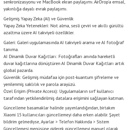
senkronizasyonu ve MacBook ekran paylaşımı. AirDrop’a emsal,
yakınlığa dayalı evrak paylaşımı.
Gelişmiş Yapay Zeka (AI) ve Güvenlik
Yapay Zeka Yetenekleri: Not alma, sesli çeviri ve akıllı gürültü
azaltma üzere AI takviyeli özellikler.
Galeri: Galeri uygulamasında AI takviyeli arama ve AI fotoğraf
tanıma.
AI Dinamik Duvar Kağıtları: Fotoğrafları anında hareketli
duvar kağıtlarına dönüştüren AI Dinamik Duvar Kağıtları artık
global pazarda.
Güvenlik: Gelişmiş müdafaa için post-kuantum şifreleme ve
yenilenmiş saklılık ve parola arayüzü.
Özel Erişim (Private Access): Uygulamaların sırf kullanıcı
tarafından yetkilendirilmiş datalara erişimini sağlayan katman.
Güncelleme basamaklar halinde yayımlandığından, birtakım
Xiaomi 15 kullanıcıları güncellemeyi daha erken alabilir. Şayet
bildirim gelmediyse, Ayarlar > Telefon Hakkında > Sistem
Güncellemesi menüsüne giderek güncellemeyi manuel olarak