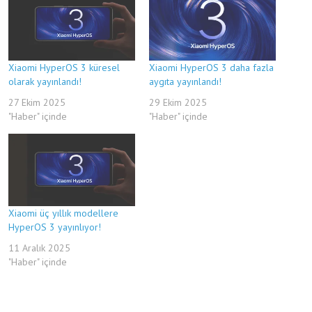
Xiaomi HyperOS 3 küresel
Xiaomi HyperOS 3 daha fazla
olarak yayınlandı!
aygıta yayınlandı!
27 Ekim 2025
29 Ekim 2025
"Haber" içinde
"Haber" içinde
Xiaomi üç yıllık modellere
HyperOS 3 yayınlıyor!
11 Aralık 2025
"Haber" içinde