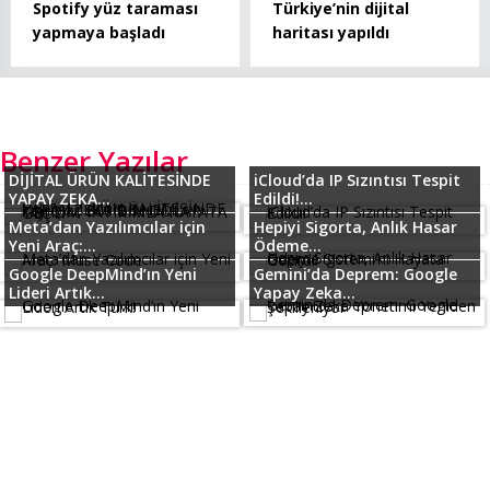
Spotify yüz taraması
Türkiye’nin dijital
yapmaya başladı
haritası yapıldı
Benzer Yazılar
DİJİTAL ÜRÜN KALİTESİNDE
iCloud’da IP Sızıntısı Tespit
YAPAY ZEKA...
Edildi!...
Meta’dan Yazılımcılar için
Hepiyi Sigorta, Anlık Hasar
Yeni Araç:...
Ödeme...
Google DeepMind’ın Yeni
Gemini’da Deprem: Google
Lideri Artık...
Yapay Zeka...