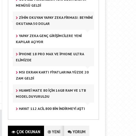
MENÜSÜ GELDI
ZIHIN OKUYAN YAPAY ZEKA FIRMASI: BEYNINI
OKUTANA 50 DOLAR
YAPAY ZEKA GENÇ GIRIŞIMCILERE YENI
KAPILAR AÇIYOR
IPHONE 18 PRO MAX VE IPHONE ULTRA
ELIMIZDE
MSI EKRAN KARTI FIYATLARINA YÜZDE 20
ZAM GELDI
HUAWEI MATE 80 IÇIN 16GB RAM VE 1TB
MODEL DUYURULDU
HAYAT 112 ACIL 800 BIN INDIRMEYI AŞTI
ÇOK OKUNAN
YENİ
YORUM