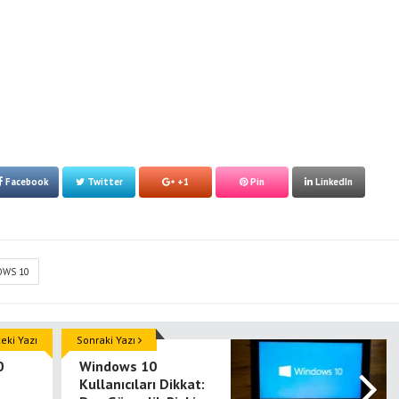
Facebook
Twitter
+1
Pin
LinkedIn
WS 10
ki Yazı
Sonraki Yazı
0
Windows 10
Kullanıcıları Dikkat: