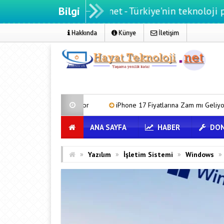
Bilgi
Hayatteknoloji.net - Türkiye'nin teknoloji portalı
Hakkında
Künye
İletişim
apatıyor
iPhone 17 Fiyatlarına Zam mı Geliyor?
iOS 27 ile
ANA SAYFA
HABER
DON
»
»
»
»
Yazılım
İşletim Sistemi
Windows