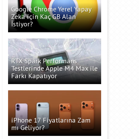
Google Chrome Yerel Yapay
Zeka için Kaç GB Alan
İstiyor?
RTX Spark Performans
Testlerinde Apple M4 Max ile
Farkı Kapatıyor
iPhone 17 Fiyatlarına Zam
mı Geliyor?