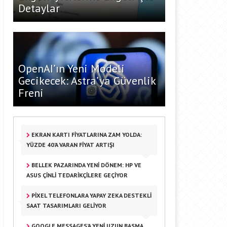
Detaylar
OpenAI’ın Yeni Modeli
Gecikecek: Astra’ya Güvenlik
Freni
EKRAN KARTI FIYATLARINA ZAM YOLDA:
YÜZDE 40’A VARAN FIYAT ARTIŞI
BELLEK PAZARINDA YENI DÖNEM: HP VE
ASUS ÇINLI TEDARIKÇILERE GEÇIYOR
PIXEL TELEFONLARA YAPAY ZEKA DESTEKLI
SAAT TASARIMLARI GELIYOR
GOOGLE MESSAGES’A YENI UZUN BASMA