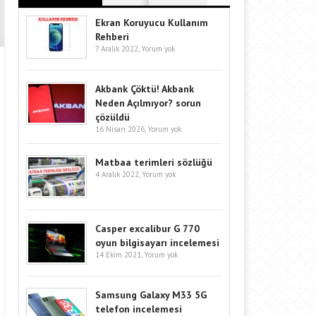
Ekran Koruyucu Kullanım
Rehberi
7 Aralık 2022,
Yorum yok
Akbank Çöktü! Akbank
Neden Açılmıyor? sorun
çözüldü
16 Nisan 2026,
Yorum yok
Matbaa terimleri sözlüğü
4 Aralık 2022,
Yorum yok
Casper excalibur G 770
oyun bilgisayarı incelemesi
14 Ekim 2021,
Yorum yok
Samsung Galaxy M33 5G
telefon incelemesi