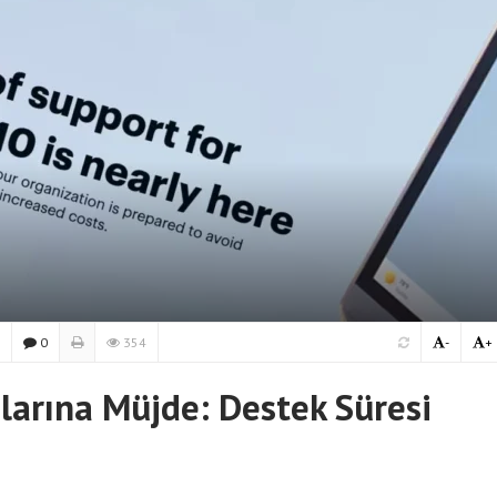
0
354
-
+
larına Müjde: Destek Süresi