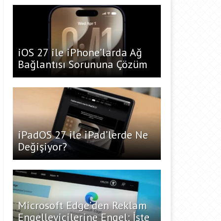
iOS 27 ile iPhone’larda Ağ
Bağlantısı Sorununa Çözüm
iPadOS 27 ile iPad’lerde Ne
Değişiyor?
Microsoft Edge’den Reklam
Engelleyicilerine Engel: İşte