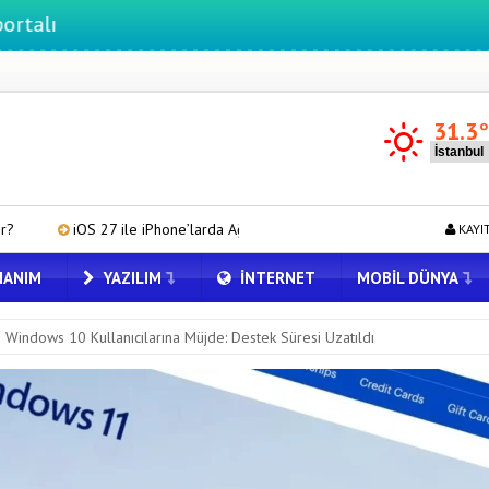
31.3
 iPhone’larda Ağ Bağlantısı Sorununa Çözüm
iPadOS 27 ile iPad’le
KAYI
ANIM
YAZILIM
İNTERNET
MOBIL DÜNYA
Windows 10 Kullanıcılarına Müjde: Destek Süresi Uzatıldı