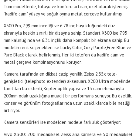
Tüm modellerde, tutuşu ve konforu artıran, özel olarak işlenmiş
“kadife cam” yüzey ve soğuk oyma metal çerçeve kullanılmış.
X300 Pro, 7.99 mm inceliği ve 6.78 inç büyüklüğündeki düz
ekranıyla keskin sınırlı bir dizayna sahip. Standart X300 ise 7.95
mm kalınlığında ve 6.31 inçlik daha kompakt bir ekrana sahip. Bu
modelin renk seçenekleri ise Lucky Color, Cozy Purple,Free Blue ve
Pure Black olarak belirlenmiş. Her iki telefon da kadife cam ve
metal çerçeve kombinasyonunu koruyor.
Kamera tarafında en dikkat cazip yenilik, Zeiss 2.35x tele-
genişletici (telephoto extender) aksesuarı. X200 Ultra modelinde
tanıtılan bu eklenti, Kepler optik yapısı ve 13 cam elemanıyla
200mm odak uzaklığına muadil bir performans sunuyor. Bu özellik,
konser ve görünüm fotoğraflarında uzun uzaklıklarda bile netliği
artırıyor.
Kamera sensörleri ise modelden modele farklılık gösteriyor:
Vivo X300: 200 megapiksel Zeiss ana kamera ve 50 megapiksel