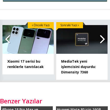
Önceki Yazı
Sonraki Yazı
Xiaomi 17 serisi bu
MediaTek yeni
renklerle tanıtılacak
işlemcisini duyurdu:
Dimensity 7360
Benzer Yazılar
iPhone 18 Pro Max ve...
Huawei Mate 80 için 16GB...