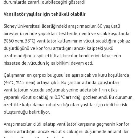
durumlarda zararlı olabileceğini gösterdi.
Vantilatör yaşlılar için tehlikeli olabilir
Sidney Üniversitesi liderliğindeki araştırmacılar, 60 yaş üstü
bireyler üzerinde yaptıkları testlerde, nemli ve sıcak koşullarda
(%60 nem, 38°C) vantilatör kullanımının vücut sıcaklığını çok az
düşürdüğünü ve konforu artırdığını ancak kalpteki yükü
azaltmadığını tespit etti. Katılımcılar kendilerini daha serin
hissetse de, vücudun iç ısı birikimi devam etti.
Çalışmanın en çarpıcı bulgusu ise aşırı sıcak ve kuru koşullarda
(45°C, %15 nem) ortaya çıktı. Bu şartlar altında çalıştırılan
vantilatörün, vücudu soğutmak yerine adeta bir fırın etkisi
yaparak vücut sıcaklığını 0.3°C artırdığı gözlemlendi. Bu durumun,
özellikle kalp-damar rahatsızlığı olan yaşlılar için ciddi bir risk
oluşturduğu belirtiliyor.
Araştırmacılar, cildi ıslatıp vantilatör karşısına geçmenin konfor
hissini artırdığını ancak vücut sıcaklığını düşürmede anlamlı bir