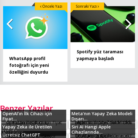
Önceki Yazı
Sonraki Yazı
Spotify yüz taraması
WhatsApp profil
yapmaya başladı
fotoğrafı için yeni
özelliğini duyurdu
Benzer Yazılar
OpenAI’ın İlk Cihazı için
Meta’nın Yapay Zeka Modeli
Fiyat...
Dışarı...
Yapay Zeka ile Üretilen
Siri AI Hangi Apple
Müziklere...
Cihazlarında...
Ücretsiz ChatGPT