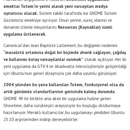
emektar Totem’in yerini alarak yeni varsayılan medya
oynatıcısı olacak.
Sistem takibi tarafında ise GNOME Sistem
Gözlemcisi emekliye ayrılıyor. Onun yerine, süreç idaresi ve
donanım izleme misyonlarını
Resources (Kaynaklar) isimli
uygulama üstlenecek.
Canonical’dan Jean Baptiste Lallement, bu değişimin nedenini
“masaüstü ortamına doğal bir biçimde ahenk sağlayan, çağdaş
ve kullanımı kolay varsayılanlar sunmak”
olarak açıklıyor. Her iki
yeni uygulama da GTK4 ve libadwaita teknolojileriyle geliştirildiği
için Ubuntu’nun genel dizaynıyla çok daha uyumlu görünüyor.
2004 yılından bu yana kullanılan Totem, fonksiyonel olsa da
artık günümüz standartlarının gerisinde kalmış durumda.
GNOME 49 ile birlikte ana akım bir uygulama haline gelen
Showtime, daha sürükleyici arayüzüyle bu boşluğu doldurmaya
hazırlanıyor. Meraklı kullanıcılar, bu uygulamayı şimdiden Ubuntu
25.10 arşivlerinden indirip deneyebilirler.