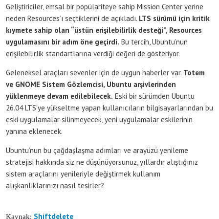
Geliştiriciler, emsal bir popülariteye sahip Mission Center yerine
neden Resources’ı seçtiklerini de açıkladı.
LTS sürümü için kritik
kıymete sahip olan “üstün erişilebilirlik desteği”, Resources
uygulamasını bir adım öne geçirdi.
Bu tercih, Ubuntu’nun
erişilebilirlik standartlarına verdiği değeri de gösteriyor.
Geleneksel araçları sevenler için de uygun haberler var.
Totem
ve GNOME Sistem Gözlemcisi, Ubuntu arşivlerinden
yüklenmeye devam edilebilecek.
Eski bir sürümden Ubuntu
26.04 LTS’ye yükseltme yapan kullanıcıların bilgisayarlarından bu
eski uygulamalar silinmeyecek, yeni uygulamalar eskilerinin
yanına eklenecek.
Ubuntu’nun bu çağdaşlaşma adımları ve arayüzü yenileme
stratejisi hakkında siz ne düşünüyorsunuz, yıllardır alıştığınız
sistem araçlarını yenileriyle değiştirmek kullanım
alışkanlıklarınızı nasıl tesirler?
Shiftdelete
Kaynak: