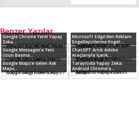
Benzer Yazılar
Google Chrome Yerel Yapay
Microsoft Edge’den Reklam
Zeka...
Engelleyicilerine Engel:...
Google Messages’a Yeni
ChatGPT Artık Adobe
Uzun Basma...
Araçlarıyla İçerik...
Google Maps’e Gelen Ask
Tarayıcıda Yapay Zeka:
Maps...
Android Chrome’a...