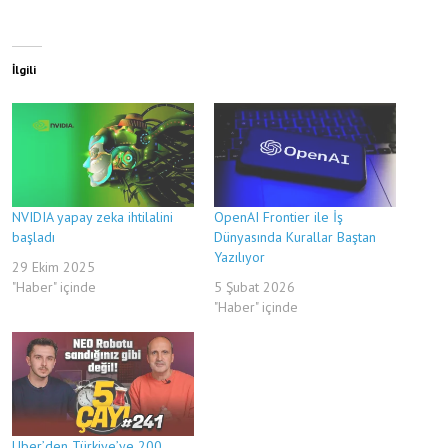
İlgili
NVIDIA yapay zeka ihtilalini
OpenAI Frontier ile İş
başladı
Dünyasında Kurallar Baştan
Yazılıyor
29 Ekim 2025
"Haber" içinde
5 Şubat 2026
"Haber" içinde
Uber’den Türkiye’ye 200