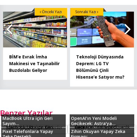
Önceki Yazı
Sonraki Yazı
BİM’e Evrak İmha
Teknoloji Dünyasında
Makinesi ve Taşınabilir
Deprem: LG TV
Buzdolabı Geliyor
Bölümünü Çinli
Hisense’e Satıyor mu?
Benzer Yazılar
MacBook Ultra için Geri
OpenAI’ın Yeni Modeli
Sayım...
Gecikecek: Astra’ya...
Pixel Telefonlara Yapay
Zihin Okuyan Yapay Zeka
Zeka Destekli...
Firması:...