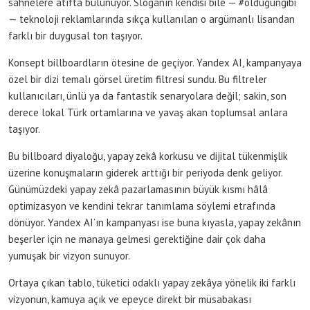
sahnelere atıfta bulunuyor. Sloganın kendisi bile — #olduğungibi
— teknoloji reklamlarında sıkça kullanılan o argümanlı lisandan
farklı bir duygusal ton taşıyor.
Konsept billboardların ötesine de geçiyor. Yandex AI, kampanyaya
özel bir dizi temalı görsel üretim filtresi sundu. Bu filtreler
kullanıcıları, ünlü ya da fantastik senaryolara değil; sakin, son
derece lokal Türk ortamlarına ve yavaş akan toplumsal anlara
taşıyor.
Bu billboard diyaloğu, yapay zekâ korkusu ve dijital tükenmişlik
üzerine konuşmaların giderek arttığı bir periyoda denk geliyor.
Günümüzdeki yapay zekâ pazarlamasının büyük kısmı hâlâ
optimizasyon ve kendini tekrar tanımlama söylemi etrafında
dönüyor. Yandex AI’ın kampanyası ise buna kıyasla, yapay zekânın
beşerler için ne manaya gelmesi gerektiğine dair çok daha
yumuşak bir vizyon sunuyor.
Ortaya çıkan tablo, tüketici odaklı yapay zekâya yönelik iki farklı
vizyonun, kamuya açık ve epeyce direkt bir müsabakası