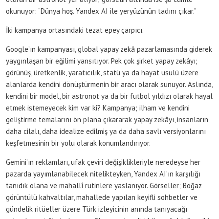
okunuyor: “Dünya hoş. Yandex AI ile yeryüzünün tadını çıkar.”
İki kampanya ortasındaki tezat epey çarpıcı.
Google’ın kampanyası, global yapay zekâ pazarlamasında giderek
yaygınlaşan bir eğilimi yansıtıyor. Pek çok şirket yapay zekâyı;
görünüş, üretkenlik, yaratıcılık, statü ya da hayat usulü üzere
alanlarda kendini dönüştürmenin bir aracı olarak sunuyor. Aslında,
kendini bir model, bir astronot ya da bir futbol yıldızı olarak hayal
etmek istemeyecek kim var ki? Kampanya; ilham ve kendini
geliştirme temalarını ön plana çıkararak yapay zekâyı, insanların
daha cilalı, daha idealize edilmiş ya da daha savlı versiyonlarını
keşfetmesinin bir yolu olarak konumlandırıyor.
Gemini’ın reklamları, ufak çeviri değişiklikleriyle neredeyse her
pazarda yayımlanabilecek nitelikteyken, Yandex AI’ın karşılığı
tanıdık olana ve mahallî rutinlere yaslanıyor. Görseller; Boğaz
görüntülü kahvaltılar, mahallede yapılan keyifli sohbetler ve
gündelik ritüeller üzere Türk izleyicinin anında tanıyacağı