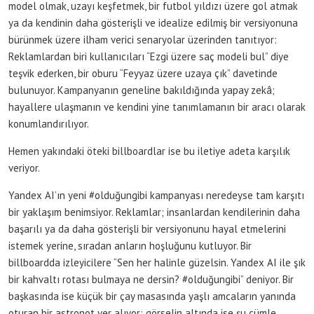
model olmak, uzayı keşfetmek, bir futbol yıldızı üzere gol atmak
ya da kendinin daha gösterişli ve idealize edilmiş bir versiyonuna
bürünmek üzere ilham verici senaryolar üzerinden tanıtıyor:
Reklamlardan biri kullanıcıları “Ezgi üzere saç modeli bul” diye
teşvik ederken, bir oburu “Feyyaz üzere uzaya çık” davetinde
bulunuyor. Kampanyanın geneline bakıldığında yapay zekâ;
hayallere ulaşmanın ve kendini yine tanımlamanın bir aracı olarak
konumlandırılıyor.
Hemen yakındaki öteki billboardlar ise bu iletiye adeta karşılık
veriyor.
Yandex AI’ın yeni #olduğungibi kampanyası neredeyse tam karşıtı
bir yaklaşım benimsiyor. Reklamlar; insanlardan kendilerinin daha
başarılı ya da daha gösterişli bir versiyonunu hayal etmelerini
istemek yerine, sıradan anların hoşluğunu kutluyor. Bir
billboardda izleyicilere “Sen her halinle güzelsin. Yandex AI ile şık
bir kahvaltı rotası bulmaya ne dersin? #olduğungibi” deniyor. Bir
başkasında ise küçük bir çay masasında yaşlı amcaların yanında
oturan bir astronot yer alıyor; görselin altında ise şu cümle