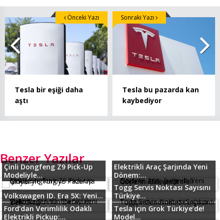
Önceki Yazı
Sonraki Yazı
Tesla bir eşiği daha
Tesla bu pazarda kan
aştı
kaybediyor
Benzer Yazılar
Çinli Dongfeng Z9 Pick-Up
Elektrikli Araç Şarjında Yeni
Modeliyle...
Dönem:...
Togg Servis Noktası Sayısını
Volkswagen ID. Era 5X: Yeni...
Türkiye...
Ford’dan Verimlilik Odaklı
Tesla için Grok Türkiye’de!
Elektrikli Pickup:...
Model...