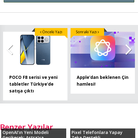
Önceki Yazı
Sonraki Yazı
POCO F8 serisi ve yeni
Apple’dan beklenen Çin
tabletler Türkiye’de
hamlesi!
satışa çıktı
Benzer Yazılar
OpenAI’ın Yeni Modeli
Pixel Telefonlara Yapay
Gecikecek: Astra’ya...
Zeka Destekli...