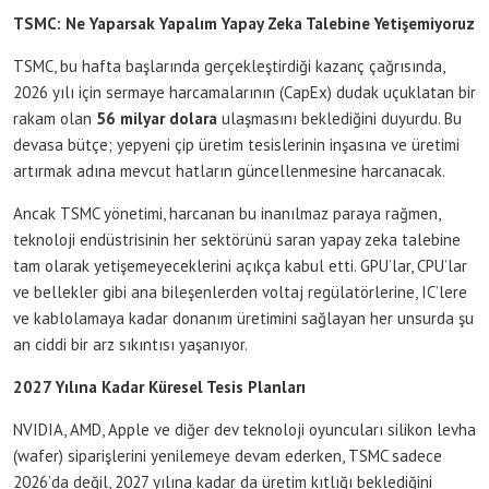
TSMC: Ne Yaparsak Yapalım Yapay Zeka Talebine Yetişemiyoruz
TSMC, bu hafta başlarında gerçekleştirdiği kazanç çağrısında,
2026 yılı için sermaye harcamalarının (CapEx) dudak uçuklatan bir
rakam olan
56 milyar dolara
ulaşmasını beklediğini duyurdu. Bu
devasa bütçe; yepyeni çip üretim tesislerinin inşasına ve üretimi
artırmak adına mevcut hatların güncellenmesine harcanacak.
Ancak TSMC yönetimi, harcanan bu inanılmaz paraya rağmen,
teknoloji endüstrisinin her sektörünü saran yapay zeka talebine
tam olarak yetişemeyeceklerini açıkça kabul etti. GPU’lar, CPU’lar
ve bellekler gibi ana bileşenlerden voltaj regülatörlerine, IC’lere
ve kablolamaya kadar donanım üretimini sağlayan her unsurda şu
an ciddi bir arz sıkıntısı yaşanıyor.
2027 Yılına Kadar Küresel Tesis Planları
NVIDIA, AMD, Apple ve diğer dev teknoloji oyuncuları silikon levha
(wafer) siparişlerini yenilemeye devam ederken, TSMC sadece
2026’da değil, 2027 yılına kadar da üretim kıtlığı beklediğini