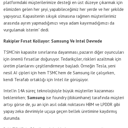
platformdaki müşterilerimize desteği en üst düzeye çıkarmak için
elimizden gelen her şeyi, yapabileceğimiz her yerde ve her şekilde
yapıyoruz. Kapasitenin sıkışık olmasına rağmen müşterilerimiz
arasında ayrım yapmadığımızı veya adam kayırmadığımızı da
vurgulamak isterim” dedi.
Rakipler Fırsat Kolluyor: Samsung Ve Intel Devrede
TSMC’nin kapasite sınırlarına dayanması, pazarın diğer oyuncuları
için önemli fırsatlar doğuruyor. Tedarikçiler, riskleri azaltmak için
üretim planlarını çeşitlendirmeye başladı. Örneğin Tesla, yeni
nesil AI çipleri için hem TSMC hem de Samsung ile çalışırken,
kendi Terafab ortaklığı için Intel ile görüşüyor.
Intel’in 14A süreç teknolojisiyle büyük müşteriler kazanması
beklenirken;
Samsung
ise foundry (dökümhane) tarafında müşteri
artışı görse de, şu an için asıl odak noktasını HBM ve LPDDR gibi
yapay zeka devrimiyle uçuşa geçen bellek üretimine kaydırmış
durumda.