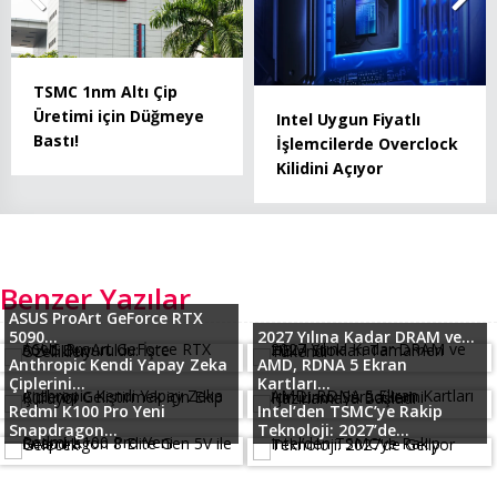
TSMC 1nm Altı Çip
Üretimi için Düğmeye
Intel Uygun Fiyatlı
Bastı!
İşlemcilerde Overclock
Kilidini Açıyor
Benzer Yazılar
ASUS ProArt GeForce RTX
5090...
2027 Yılına Kadar DRAM ve...
Anthropic Kendi Yapay Zeka
AMD, RDNA 5 Ekran
Çiplerini...
Kartları...
Redmi K100 Pro Yeni
Intel’den TSMC’ye Rakip
Snapdragon...
Teknoloji: 2027’de...