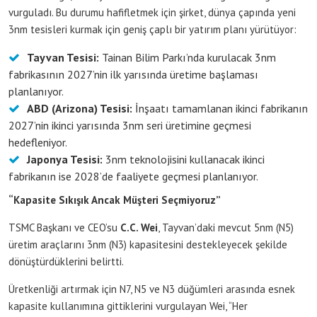
vurguladı. Bu durumu hafifletmek için şirket, dünya çapında yeni
3nm tesisleri kurmak için geniş çaplı bir yatırım planı yürütüyor:
Tayvan Tesisi:
Tainan Bilim Parkı’nda kurulacak 3nm
fabrikasının 2027’nin ilk yarısında üretime başlaması
planlanıyor.
ABD (Arizona) Tesisi:
İnşaatı tamamlanan ikinci fabrikanın
2027’nin ikinci yarısında 3nm seri üretimine geçmesi
hedefleniyor.
Japonya Tesisi:
3nm teknolojisini kullanacak ikinci
fabrikanın ise 2028’de faaliyete geçmesi planlanıyor.
“Kapasite Sıkışık Ancak Müşteri Seçmiyoruz”
TSMC Başkanı ve CEO’su
C.C. Wei
, Tayvan’daki mevcut 5nm (N5)
üretim araçlarını 3nm (N3) kapasitesini destekleyecek şekilde
dönüştürdüklerini belirtti.
Üretkenliği artırmak için N7, N5 ve N3 düğümleri arasında esnek
kapasite kullanımına gittiklerini vurgulayan Wei, “Her