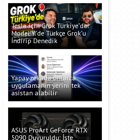
Tesla için Grok Türkiye’de!
Model Y’de Türkçe Grok’u
İndirip Denedik
Yapay zekada onlarca
uygulamanın yerini tek
asistan alabilir
ASUS ProArt GeForce RTX
5090 Duyuruldu: İşte