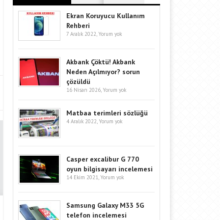
Ekran Koruyucu Kullanım
Rehberi
7 Aralık 2022,
Yorum yok
Akbank Çöktü! Akbank
Neden Açılmıyor? sorun
çözüldü
16 Nisan 2026,
Yorum yok
Matbaa terimleri sözlüğü
4 Aralık 2022,
Yorum yok
Casper excalibur G 770
oyun bilgisayarı incelemesi
14 Ekim 2021,
Yorum yok
Samsung Galaxy M33 5G
telefon incelemesi