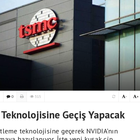
0
315
-
+
Teknolojisine Geçiş Yapacak
leme teknolojisine geçerek NVIDIA’nın
aya hazırlanıyor. İşte yeni kuşak çip