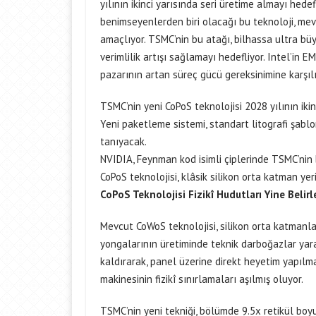
yılının ikinci yarısında seri üretime almayı hedef
benimseyenlerden biri olacağı bu teknoloji, m
amaçlıyor. TSMC’nin bu atağı, bilhassa ultra bü
verimlilik artışı sağlamayı hedefliyor. Intel’in
pazarının artan süreç gücü gereksinimine karşılık
TSMC’nin yeni CoPoS teknolojisi 2028 yılının iki
Yeni paketleme sistemi, standart litografi şabl
tanıyacak.
NVIDIA, Feynman kod isimli çiplerinde TSMC’nin 
CoPoS teknolojisi, klâsik silikon orta katman ye
CoPoS Teknolojisi Fizikî Hudutları Yine Belir
Mevcut CoWoS teknolojisi, silikon orta katmanl
yongalarının üretiminde teknik darboğazlar yara
kaldırarak, panel üzerine direkt heyetim yapılma
makinesinin fizikî sınırlamaları aşılmış oluyor.
TSMC’nin yeni tekniği, bölümde 9.5x retikül bo