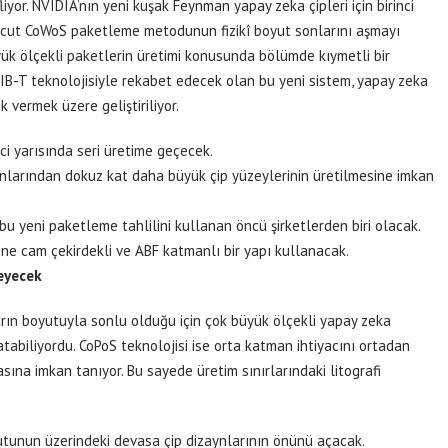
liyor. NVIDIA’nın yeni kuşak Feynman yapay zeka çipleri için birinci
evcut CoWoS paketleme metodunun fizikî boyut sonlarını aşmayı
yük ölçekli paketlerin üretimi konusunda bölümde kıymetli bir
 EMIB-T teknolojisiyle rekabet edecek olan bu yeni sistem, yapay zeka
 vermek üzere geliştiriliyor.
nci yarısında seri üretime geçecek.
onlarından dokuz kat daha büyük çip yüzeylerinin üretilmesine imkan
bu yeni paketleme tahlilini kullanan öncü şirketlerden biri olacak.
rine cam çekirdekli ve ABF katmanlı bir yapı kullanacak.
leyecek
arın boyutuyla sonlu olduğu için çok büyük ölçekli yapay zeka
tabiliyordu. CoPoS teknolojisi ise orta katman ihtiyacını ortadan
sına imkan tanıyor. Bu sayede üretim sınırlarındaki litografi
yutunun üzerindeki devasa çip dizaynlarının önünü açacak.