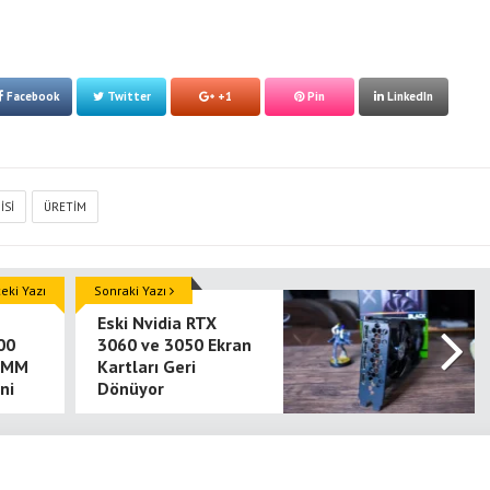
Facebook
Twitter
+1
Pin
LinkedIn
ISI
ÜRETIM
ki Yazı
Sonraki Yazı
Eski Nvidia RTX
00
3060 ve 3050 Ekran
IMM
Kartları Geri
ni
Dönüyor