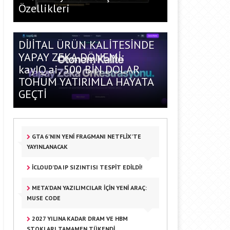
Özellikleri
DİJİTAL ÜRÜN KALİTESİNDE
YAPAY ZEKA DÖNEMİ:
kayIQ.ai, 500 BİN DOLAR
TOHUM YATIRIMLA HAYATA
GEÇTİ
GTA 6’NIN YENI FRAGMANI NETFLIX’TE
YAYINLANACAK
ICLOUD’DA IP SIZINTISI TESPIT EDILDI!
META’DAN YAZILIMCILAR IÇIN YENI ARAÇ:
MUSE CODE
2027 YILINA KADAR DRAM VE HBM
STOKLARI TAMAMEN TÜKENDI