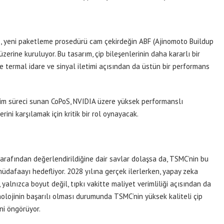
re, yeni paketleme prosedürü cam çekirdeğin ABF (Ajinomoto Buildup
 üzerine kuruluyor. Bu tasarım, çip bileşenlerinin daha kararlı bir
e termal idare ve sinyal iletimi açısından da üstün bir performans
tim süreci sunan CoPoS, NVIDIA üzere yüksek performanslı
ini karşılamak için kritik bir rol oynayacak.
tarafından değerlendirildiğine dair savlar dolaşsa da, TSMC’nin bu
müdafaayı hedefliyor. 2028 yılına gerçek ilerlerken, yapay zeka
yalnızca boyut değil, tıpkı vakitte maliyet verimliliği açısından da
nolojinin başarılı olması durumunda TSMC’nin yüksek kaliteli çip
ni öngörüyor.