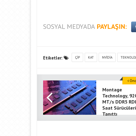
SOSYAL MEDYADA
PAYLAŞIN:
Etiketler:
ÇIP
KAT
NVIDIA
TEKNOLOJ
Önce
Montage
Technology, 92
MT/s DDR5 RD
Saat Sürücüleri
Tanıttı