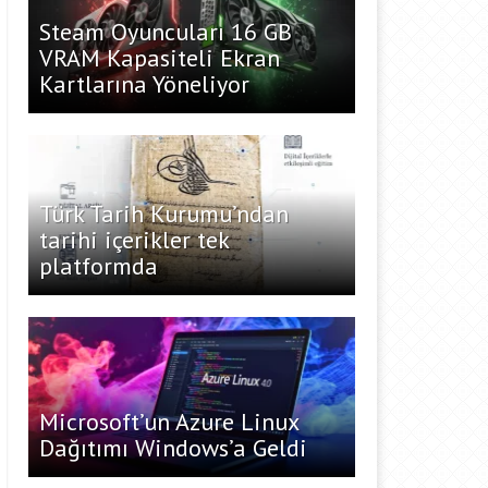
Steam Oyuncuları 16 GB
VRAM Kapasiteli Ekran
Kartlarına Yöneliyor
Türk Tarih Kurumu’ndan
tarihi içerikler tek
platformda
Microsoft’un Azure Linux
Dağıtımı Windows’a Geldi