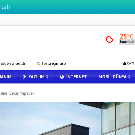
25
°C
Tesla için Grok Türkiye’de! Model Y’de Türkçe Grok’u İndirip Denedik
KAYI
ANIM
YAZILIM
İNTERNET
MOBIL DÜNYA
sine Geçiş Yapacak