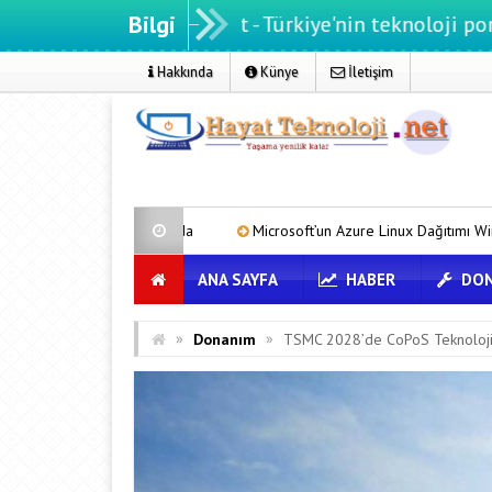
Bilgi
atteknoloji.net - Türkiye'nin teknoloji portalı
Hakkında
Künye
İletişim
atformda
Microsoft’un Azure Linux Dağıtımı Windows’a Geldi
ANA SAYFA
HABER
DON
»
»
Donanım
TSMC 2028’de CoPoS Teknoloji