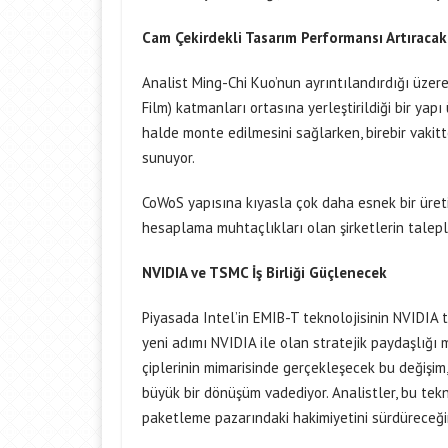
Cam Çekirdekli Tasarım Performansı Artıracak
Analist Ming-Chi Kuo’nun ayrıntılandırdığı üze
Film) katmanları ortasına yerleştirildiği bir yapı
halde monte edilmesini sağlarken, birebir vakitt
sunuyor.
CoWoS yapısına kıyasla çok daha esnek bir üre
hesaplama muhtaçlıkları olan şirketlerin talepler
NVIDIA ve TSMC İş Birliği Güçlenecek
Piyasada Intel’in EMIB-T teknolojisinin NVIDIA 
yeni adımı NVIDIA ile olan stratejik paydaşlığı 
çiplerinin mimarisinde gerçekleşecek bu değişim, 
büyük bir dönüşüm vadediyor. Analistler, bu tek
paketleme pazarındaki hakimiyetini sürdüreceği