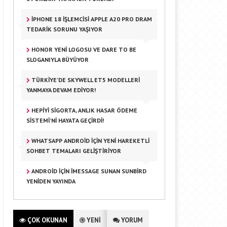
IPHONE 18 İŞLEMCISI APPLE A20 PRO DRAM
TEDARIK SORUNU YAŞIYOR
HONOR YENI LOGOSU VE DARE TO BE
SLOGANIYLA BÜYÜYOR
TÜRKIYE’DE SKYWELL ET5 MODELLERI
YANMAYA DEVAM EDIYOR!
HEPIYI SIGORTA, ANLIK HASAR ÖDEME
SISTEMI’NI HAYATA GEÇIRDI!
WHATSAPP ANDROID IÇIN YENI HAREKETLI
SOHBET TEMALARI GELIŞTIRIYOR
ANDROID IÇIN IMESSAGE SUNAN SUNBIRD
YENIDEN YAYINDA
ÇOK OKUNAN
YENİ
YORUM