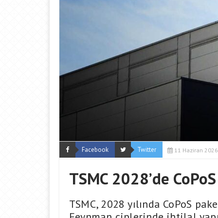
Facebook
Twitter
11 Haziran 2026
TSMC 2028’de CoPoS 
TSMC, 2028 yılında CoPoS paket
Feynman çiplerinde ihtilal yapm