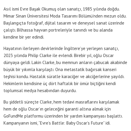
Asıl ismi Evre Başak Okumuş olan sanatçı, 1985 yılında doğdu.
Mimar Sinan Üniversitesi Moda Tasarımı Bölümü’nden mezun oldu.
Başlangıçta fotoğraf, dijital tasarım ve deneysel sanat üzerinde
çalıştı. Bilhassa hayvan portreleriyle tanındı ve bu alanda
kendine bir yer edindi.
Hayatının ilerleyen devirlerinde İngiltere’ye yerleşen sanatçı,
2023 yılında Philip Clarke ile evlendi. Birebir yıl, oğlu Oscar
dünyaya geldi. Lakin Clarke, bu memnun anların çabucak akabinde
büyük bir yıkımla karşılaştı. Ona metastatik bağırsak kanseri
teşhisi kondu. Hastalık süratle karaciğer ve akciğerlerine yayıldı.
Hekimlerin kendisine üç dört haftalık bir ömür biçtiğini kendi
toplumsal medya hesabından duyurdu.
Bu şiddetli süreçte Clarke, hem tedavi masraflarını karşılamak
hem de oğlu Oscar’ın geleceğini garanti altına almak için
GoFundMe platformu üzerinden bir yardım kampanyası başlattı.
Kampanyanın ismi, “Evre’s Battle: Baby Oscar’s Future” idi.