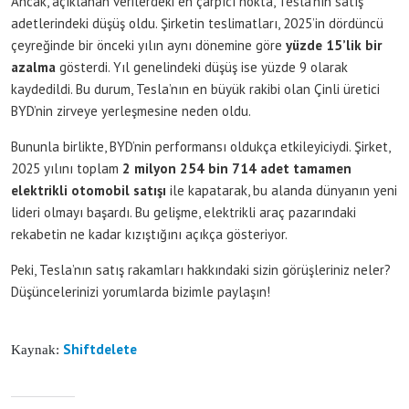
Ancak, açıklanan verilerdeki en çarpıcı nokta, Tesla’nın satış
adetlerindeki düşüş oldu. Şirketin teslimatları, 2025’in dördüncü
çeyreğinde bir önceki yılın aynı dönemine göre
yüzde 15’lik bir
azalma
gösterdi. Yıl genelindeki düşüş ise yüzde 9 olarak
kaydedildi. Bu durum, Tesla’nın en büyük rakibi olan Çinli üretici
BYD’nin zirveye yerleşmesine neden oldu.
Bununla birlikte, BYD’nin performansı oldukça etkileyiciydi. Şirket,
2025 yılını toplam
2 milyon 254 bin 714 adet tamamen
elektrikli otomobil satışı
ile kapatarak, bu alanda dünyanın yeni
lideri olmayı başardı. Bu gelişme, elektrikli araç pazarındaki
rekabetin ne kadar kızıştığını açıkça gösteriyor.
Peki, Tesla’nın satış rakamları hakkındaki sizin görüşleriniz neler?
Düşüncelerinizi yorumlarda bizimle paylaşın!
Shiftdelete
Kaynak: