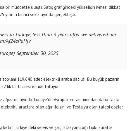
ısa bir müddette ulaştı. Satış grafiğindeki yükselişin ivmesi dikkat
5 yılının birinci sekiz ayında gerçekleşti.
rs in Türkiye, less than 3 years after we delivered our
com/Af24ePaHjV
aeurope)
September 30, 2025
e toplam 119.640 adet elektrikli araba satıldı. Bu büyük pazarın
22’lik bir hissesi elinde tutuyor.
miz ağustos ayında Türkiye’de Avrupa’nın tamamından daha fazla
elektrikli araçlara olan ağır ilgisini ve Tesla’ya olan talebi gözler
rketin Türkiye’deki servis ve şarj istasyonu ağı tıpkı süratte