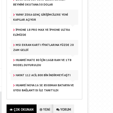
BEYNINI OKUTANA 50 DOLAR
YAPAY ZEKA GENÇ GIRIŞIMCILERE YENI
KAPILAR AÇIYOR
IPHONE 18 PRO MAX VE IPHONE ULTRA
ELIMIZDE
MSI EKRAN KARTI FIYATLARINA YÜZDE 20
ZAM GELDI
HUAWEI MATE 80 IÇIN 16GB RAM VE 1TB
MODEL DUYURULDU
HAYAT 112 ACIL 800 BIN INDIRMEYI AŞTI
HUAWEI NOVA 16 SE 8500MAH BATARYA VE
UYDU BAĞLANTISI ILE TANITILDI
ÇOK OKUNAN
YENİ
YORUM