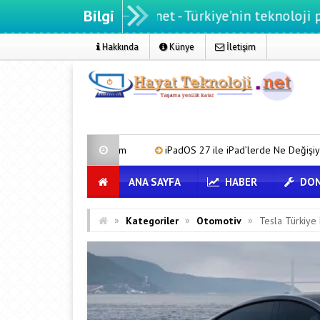
Bilgi
ayatteknoloji.net - Türkiye'nin teknoloji portalı
Hakkında
Künye
İletişim
a Çözüm
iPadOS 27 ile iPad’lerde Ne Değişiyor?
Microsoft
ANA SAYFA
HABER
DON
»
»
»
Kategoriler
Otomotiv
Tesla Türkiye k