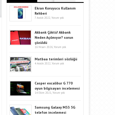
Ekran Koruyucu Kullanım
Rehberi
7 Aralık 2022,
Yorum yok
Akbank Çöktü! Akbank
Neden Açılmıyor? sorun
çözüldü
16 Nisan 2026,
Yorum yok
Matbaa terimleri sözlüğü
4 Aralık 2022,
Yorum yok
Casper excalibur G 770
oyun bilgisayarı incelemesi
14 Ekim 2021,
Yorum yok
Samsung Galaxy M33 5G
telefon incelemesi