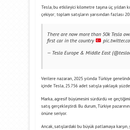
Tesla, bu etkileyici kilometre taşına üç yıldan k
çekiyor; toplam satışların yarısından fazlası 202
There are now more than 50k Tesla owne
first car in the country
pic.twitter.
— Tesla Europe & Middle East (@tesl
Verilere nazaran, 2025 yılında Türkiye genelind
içinde Tesla, 25.756 adet satışla yaklaşık yüzde 
Marka, agresif büyümesini sürdürdü ve geçtiği
satış gerçekleştirdi. Bu durum, Türkiye pazarının 
önüne seriyor.
Ancak, satışlardaki bu büyük patlamaya karşın, şi