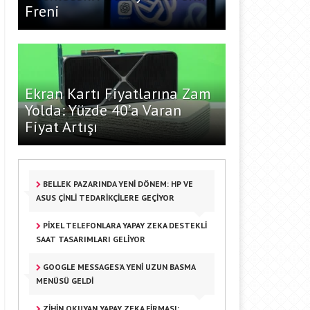
Freni
Ekran Kartı Fiyatlarına Zam
Yolda: Yüzde 40’a Varan
Fiyat Artışı
BELLEK PAZARINDA YENI DÖNEM: HP VE
ASUS ÇINLI TEDARIKÇILERE GEÇIYOR
PIXEL TELEFONLARA YAPAY ZEKA DESTEKLI
SAAT TASARIMLARI GELIYOR
GOOGLE MESSAGES’A YENI UZUN BASMA
MENÜSÜ GELDI
ZIHIN OKUYAN YAPAY ZEKA FIRMASI: