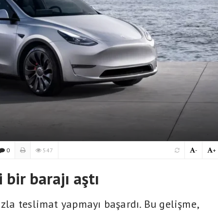
0
547
-
+
 bir barajı aştı
azla teslimat yapmayı başardı. Bu gelişme,