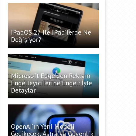
iPadOS 27 ile iPad’lerde Ne
Değişiyor?
Microsoft Edge’den Reklam
Engelleyicilerine Engel: İşte
Detaylar
OpenAI’ın Yeni Modeli
Gecikecek: Astra’ya Güvenlik