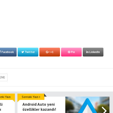
Facebook
Twitter
+1
Pin
LinkedIn
KIYE
ki Yazı
Sonraki Yazı
li
Android Auto yeni
ı
özellikler kazandı!