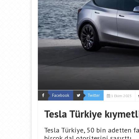
Facebook
Twitter
1 Ekim 2025
Tesla Türkiye kıymetli
Tesla Türkiye, 50 bin adetten f
birçok dal otoritesini şaşırttı.