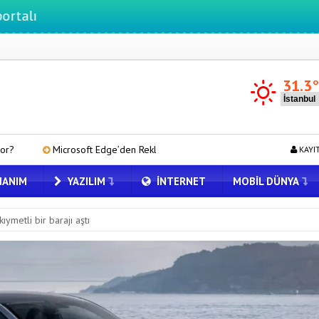
31.3
 Edge’den Reklam Engelleyicilerine Engel: İşte Detaylar
OpenAI’ın 
KAYI
ANIM
YAZILIM
İNTERNET
MOBIL DÜNYA
ıymetli bir barajı aştı