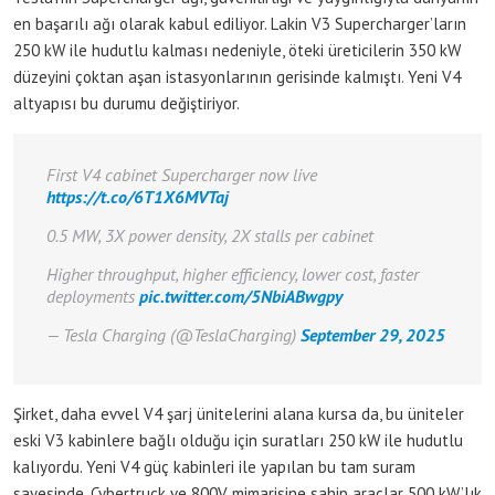
en başarılı ağı olarak kabul ediliyor. Lakin V3 Supercharger’ların
250 kW ile hudutlu kalması nedeniyle, öteki üreticilerin 350 kW
düzeyini çoktan aşan istasyonlarının gerisinde kalmıştı. Yeni V4
altyapısı bu durumu değiştiriyor.
First V4 cabinet Supercharger now live
https://t.co/6T1X6MVTaj
0.5 MW, 3X power density, 2X stalls per cabinet
Higher throughput, higher efficiency, lower cost, faster
deployments
pic.twitter.com/5NbiABwgpy
— Tesla Charging (@TeslaCharging)
September 29, 2025
Şirket, daha evvel V4 şarj ünitelerini alana kursa da, bu üniteler
eski V3 kabinlere bağlı olduğu için suratları 250 kW ile hudutlu
kalıyordu. Yeni V4 güç kabinleri ile yapılan bu tam suram
sayesinde, Cybertruck ve 800V mimarisine sahip araçlar 500 kW’lık