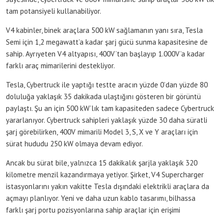
tam potansiyeli kullanabiliyor.
V4 kabinler, binek araçlara 500 kW sağlamanın yanı sıra, Tesla
Semi için 1,2 megawatt’a kadar şarj gücü sunma kapasitesine de
sahip. Ayrıyeten V4 altyapısı, 400V’tan başlayıp 1.000V’a kadar
farklı araç mimarilerini destekliyor.
Tesla, Cybertruck ile yaptığı testte aracın yüzde 0’dan yüzde 80
doluluğa yaklaşık 35 dakikada ulaştığını gösteren bir görüntü
paylaştı. Şu an için 500 kW’lık tam kapasiteden sadece Cybertruck
yararlanıyor. Cybertruck sahipleri yaklaşık yüzde 30 daha süratli
şarj görebilirken, 400V mimarili Model 3, S, X ve Y araçları için
sürat hududu 250 kW olmaya devam ediyor.
Ancak bu sürat bile, yalnızca 15 dakikalık şarjla yaklaşık 320
kilometre menzil kazandırmaya yetiyor. Şirket, V4 Supercharger
istasyonlarını yakın vakitte Tesla dışındaki elektrikli araçlara da
açmayı planlıyor. Yeni ve daha uzun kablo tasarımı, bilhassa
farklı şarj portu pozisyonlarına sahip araçlar için erişimi