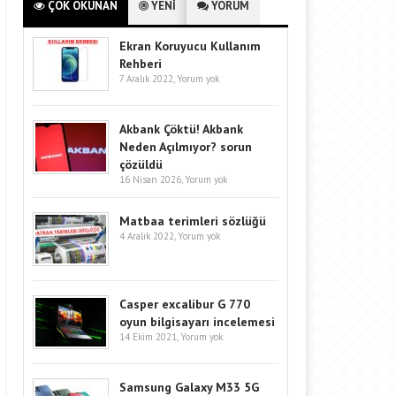
ÇOK OKUNAN
YENİ
YORUM
Ekran Koruyucu Kullanım
Rehberi
7 Aralık 2022,
Yorum yok
Akbank Çöktü! Akbank
Neden Açılmıyor? sorun
çözüldü
16 Nisan 2026,
Yorum yok
Matbaa terimleri sözlüğü
4 Aralık 2022,
Yorum yok
Casper excalibur G 770
oyun bilgisayarı incelemesi
14 Ekim 2021,
Yorum yok
Samsung Galaxy M33 5G