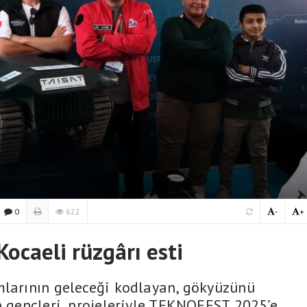
0
622
-
+
caeli rüzgârı esti
mlarının geleceği kodlayan, gökyüzünü
en gençleri, projeleriyle TEKNOFEST 2025’e