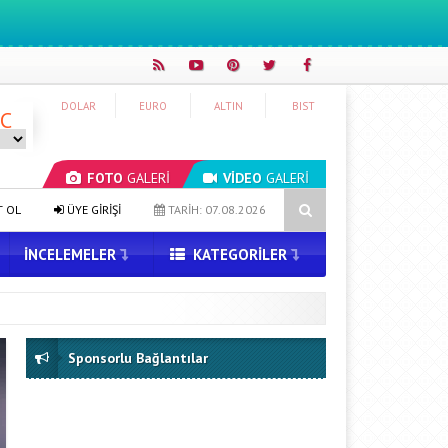
DOLAR
EURO
ALTIN
BIST
°C
FOTO
GALERİ
VİDEO
GALERİ
Güncelleyin
Honor Magic V6 Türkiye’de: İşte Fiyatı ve Özellikleri
T OL
ÜYE GİRİŞİ
TARİH: 07.08.2026
İNCELEMELER
KATEGORILER
Sponsorlu Bağlantılar