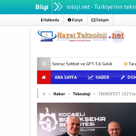
Bilgi
Hayatteknoloji.net - Türkiye'nin teknoloji portalı
Hakkında
Künye
İletişim
de: Sınırsız Sohbet ve GPT-5.6 Geldi
Tarayıcıda Yapay Zeka: Andro
ANA SAYFA
HABER
DON
»
»
»
Haber
Teknoloji
TEKNOFEST 2025’te K