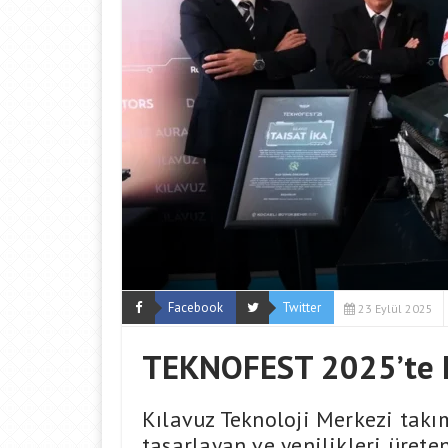
Facebook
Twitter
23 Eylül 2025
TEKNOFEST 2025’te Ko
Kılavuz Teknoloji Merkezi takı
tasarlayan ve yenilikleri üret