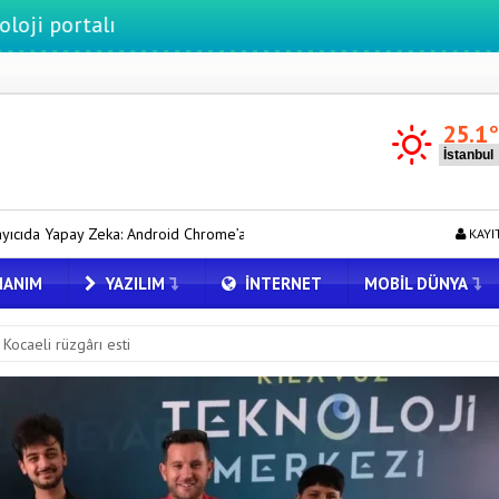
25.1
id Chrome’a Gemini Geldi
macOS Kullananlar Dikkat: Bilgisayarınızı 
KAYI
ANIM
YAZILIM
İNTERNET
MOBIL DÜNYA
ocaeli rüzgârı esti