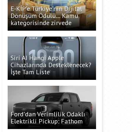
E-KİP’e Türkiye’nin Dijital
Dönüşüm Ödülü… Kamu
kategorisinde zirvede
Siri AI Hangi Apple
Cihazlarında Desteklenecek?
İşte Tam Liste
Ford’dan Verimlilik Odaklı
Elektrikli Pickup: Fathom