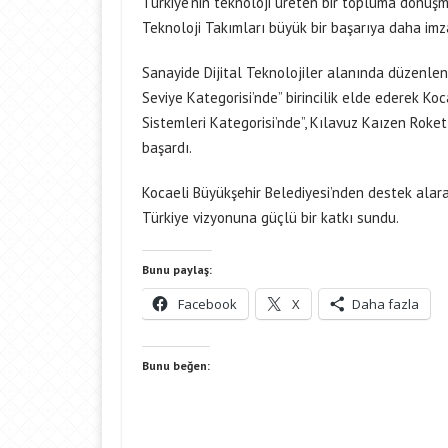
Türkiye’nin teknoloji üreten bir topluma dönüşm
Teknoloji Takımları büyük bir başarıya daha imza
Sanayide Dijital Teknolojiler alanında düzenle
Seviye Kategorisi’nde” birincilik elde ederek Koc
Sistemleri Kategorisi’nde”, Kılavuz Kaızen Roket 
başardı.
Kocaeli Büyükşehir Belediyesi’nden destek alara
Türkiye vizyonuna güçlü bir katkı sundu.
Bunu paylaş:
Facebook
X
Daha fazla
Bunu beğen: