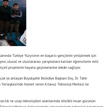
lanında Türkiye Yüzyılının en başarılı gençlerini yetiştirmek için
esi, ulusal ve uluslararası yarışmalara katılan öğrencilerin milli
çeli projelerini hayata geçirmelerine imkân sağlıyor.
 çok iyi anlayan Büyükşehir Belediye Başkanı Doç. Dr. Tahir
n Yerleşkesi’nde hizmet veren Kılavuz Teknoloji Merkezi ile
vacılık ve uzay teknolojileri alanlarında nitelikli insan gücünün
eknoloji Merkezi Atölyelerinde üniversitelerin teknoloji takımlarını