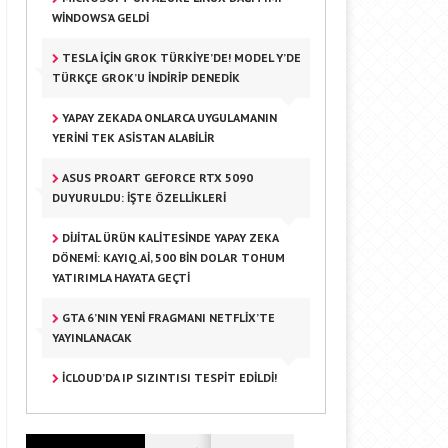
WINDOWS’A GELDI
TESLA IÇIN GROK TÜRKIYE’DE! MODEL Y’DE
TÜRKÇE GROK’U İNDIRIP DENEDIK
YAPAY ZEKADA ONLARCA UYGULAMANIN
YERINI TEK ASISTAN ALABILIR
ASUS PROART GEFORCE RTX 5090
DUYURULDU: İŞTE ÖZELLIKLERI
DİJİTAL ÜRÜN KALİTESİNDE YAPAY ZEKA
DÖNEMİ: KAYIQ.AI, 500 BİN DOLAR TOHUM
YATIRIMLA HAYATA GEÇTİ
GTA 6’NIN YENI FRAGMANI NETFLIX’TE
YAYINLANACAK
ICLOUD’DA IP SIZINTISI TESPIT EDILDI!