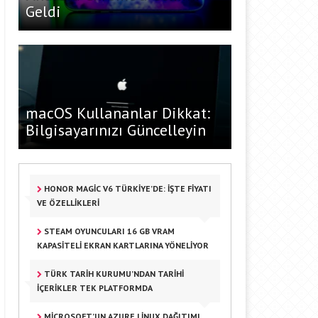
Geldi
macOS Kullananlar Dikkat:
Bilgisayarınızı Güncelleyin
HONOR MAGIC V6 TÜRKIYE’DE: İŞTE FIYATI
VE ÖZELLIKLERI
STEAM OYUNCULARI 16 GB VRAM
KAPASITELI EKRAN KARTLARINA YÖNELIYOR
TÜRK TARIH KURUMU’NDAN TARIHI
IÇERIKLER TEK PLATFORMDA
MICROSOFT’UN AZURE LINUX DAĞITIMI