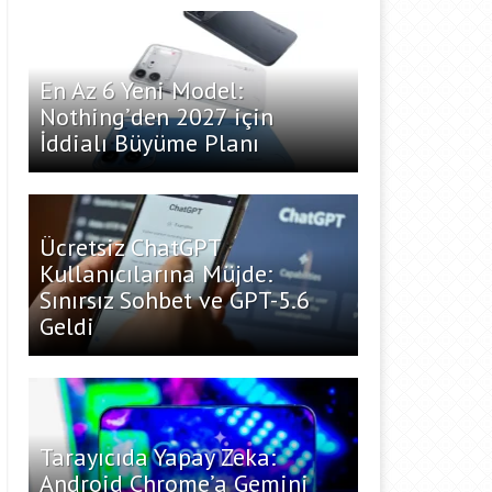
En Az 6 Yeni Model:
Nothing’den 2027 için
İddialı Büyüme Planı
Ücretsiz ChatGPT
Kullanıcılarına Müjde:
Sınırsız Sohbet ve GPT-5.6
Geldi
Tarayıcıda Yapay Zeka:
Android Chrome’a Gemini