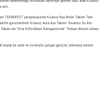
esinin hedeflendiği festivalde dereceye girerek ödül alan Kılavuz
 attı.
nen TEKNOFEST yarışmalarında Kılavuz Kou Rover Takımı “İleri
aeli’ni gururlandırdı. Kılavuz Aura Auv Takımı “İnsansız Su Altı
Takımı ise “Orta İrtifa Roket Kategorisi’nde” Türkiye ikincisi olmayı
k büyük bir azim ve özveriyle çalışan gençler, teknoloji üreten