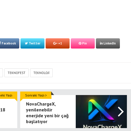
Facebook
Twitter
+1
Pin
LinkedIn
TEKNOFEST
TEKNOLOJI
ki Yazı
Sonraki Yazı
NovaChargeX,
 18
yenilenebilir
enerjide yeni bir çağ
başlatıyor