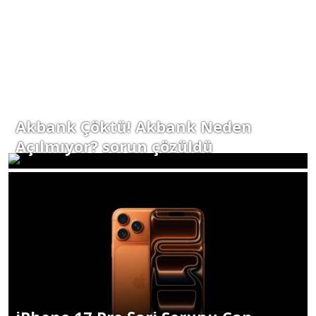
Akbank Çöktü! Akbank Neden
Açılmıyor? sorun çözüldü