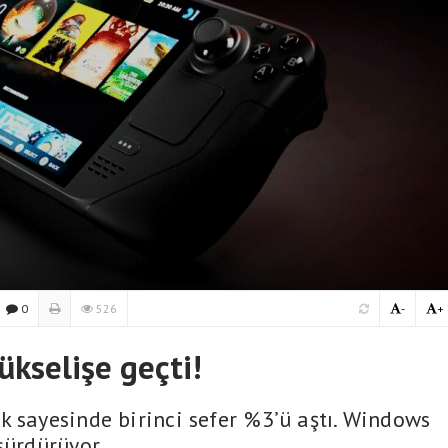
0
526
-
+
ükselişe geçti!
k sayesinde birinci sefer %3’ü aştı. Windows
sürdürüyor.