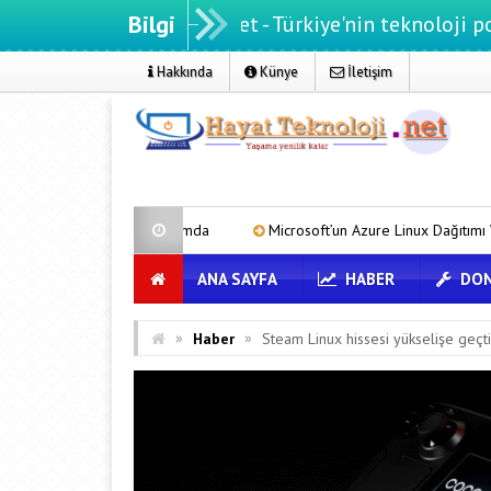
Bilgi
yatteknoloji.net - Türkiye'nin teknoloji portalı
Hakkında
Künye
İletişim
 platformda
Microsoft’un Azure Linux Dağıtımı Windows’a Geldi
ANA SAYFA
HABER
DON
»
»
Haber
Steam Linux hissesi yükselişe geçti