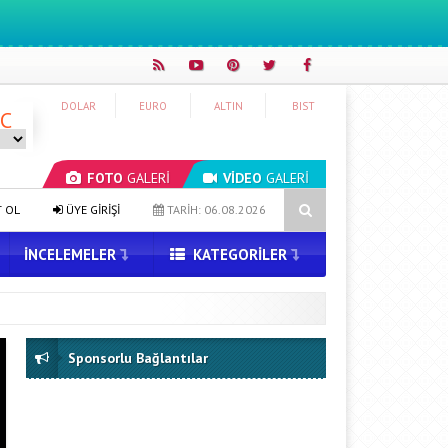
DOLAR
EURO
ALTIN
BIST
°C
FOTO
GALERİ
VİDEO
GALERİ
Yapay zekada onlarca uygulamanın yerini tek asistan alabilir
T OL
ÜYE GİRİŞİ
TARİH: 06.08.2026
İNCELEMELER
KATEGORILER
Sponsorlu Bağlantılar