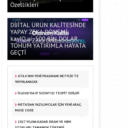
Özellikleri
DİJİTAL ÜRÜN KALİTESİNDE
YAPAY ZEKA DÖNEMİ:
kayIQ.ai, 500 BİN DOLAR
TOHUM YATIRIMLA HAYATA
GEÇTİ
GTA 6’NIN YENI FRAGMANI NETFLIX’TE
YAYINLANACAK
ICLOUD’DA IP SIZINTISI TESPIT EDILDI!
META’DAN YAZILIMCILAR IÇIN YENI ARAÇ:
MUSE CODE
2027 YILINA KADAR DRAM VE HBM
STOKLARI TAMAMEN TÜKENDI