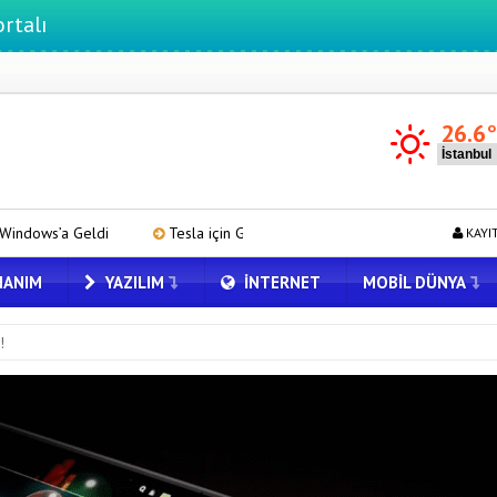
26.6
Tesla için Grok Türkiye’de! Model Y’de Türkçe Grok’u İndirip Denedik
KAYI
ANIM
YAZILIM
İNTERNET
MOBIL DÜNYA
!