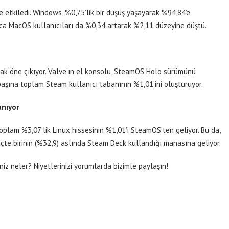
 de etkiledi. Windows, %0,75’lik bir düşüş yaşayarak %94,84’e
rıca MacOS kullanıcıları da %0,34 artarak %2,11 düzeyine düştü.
rak öne çıkıyor. Valve’ın el konsolu, SteamOS Holo sürümünü
aşına toplam Steam kullanıcı tabanının %1,01’ini oluşturuyor.
anıyor
 Toplam %3,07’lik Linux hissesinin %1,01’i SteamOS’ten geliyor. Bu da,
üçte birinin (%32,9) aslında Steam Deck kullandığı manasına geliyor.
iniz neler? Niyetlerinizi yorumlarda bizimle paylaşın!