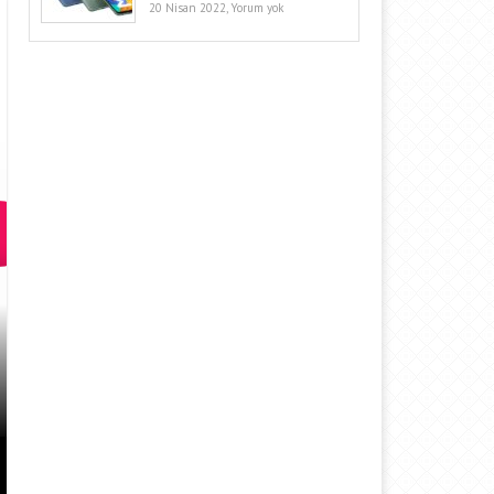
20 Nisan 2022,
Yorum yok
MICROSOFT’UN AZURE LINUX D
GELDI