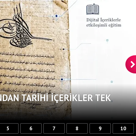
DAN TARIHI IÇERIKLER TEK
5
6
7
8
9
10