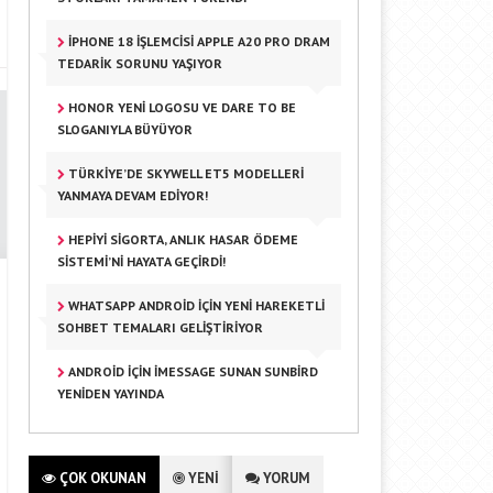
IPHONE 18 İŞLEMCISI APPLE A20 PRO DRAM
TEDARIK SORUNU YAŞIYOR
HONOR YENI LOGOSU VE DARE TO BE
SLOGANIYLA BÜYÜYOR
TÜRKIYE’DE SKYWELL ET5 MODELLERI
YANMAYA DEVAM EDIYOR!
HEPIYI SIGORTA, ANLIK HASAR ÖDEME
SISTEMI’NI HAYATA GEÇIRDI!
WHATSAPP ANDROID IÇIN YENI HAREKETLI
SOHBET TEMALARI GELIŞTIRIYOR
ANDROID IÇIN IMESSAGE SUNAN SUNBIRD
YENIDEN YAYINDA
ÇOK OKUNAN
YENİ
YORUM