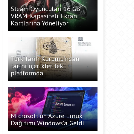
Steam Oyuncuları 16 GB
VRAM Kapasiteli Ekran
Kartlarına Yöneliyor
Türk Tarih Kurumu’ndan
tarihi içerikler tek
platformda
Microsoft’un Azure Linux
Dağıtımı Windows’a Geldi