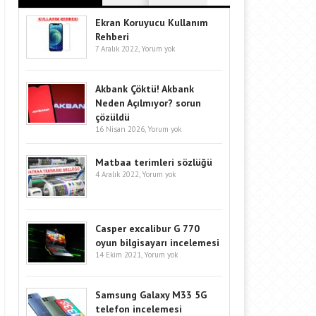
Ekran Koruyucu Kullanım
Rehberi
7 Aralık 2022,
Yorum yok
Akbank Çöktü! Akbank
Neden Açılmıyor? sorun
çözüldü
16 Nisan 2026,
Yorum yok
Matbaa terimleri sözlüğü
4 Aralık 2022,
Yorum yok
Casper excalibur G 770
oyun bilgisayarı incelemesi
14 Ekim 2021,
Yorum yok
Samsung Galaxy M33 5G
telefon incelemesi