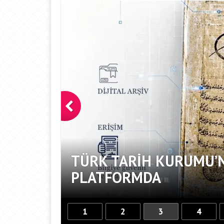
KRAN
TÜRK TARIH KURUMU’N
PLATFORMDA
1
2
3
4