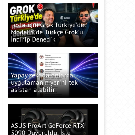
Tesla için Grok Türkiye’de!
Model Y’de Türkçe Grok’u
İndirip Denedik
Yapay zekada onlarca
uygulamanın yerini tek
asistan alabilir
ASUS ProArt GeForce RTX
5090 Duyuruldu: İşte