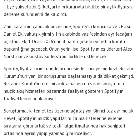
TL’ye yükseltildi. Şirket, artırım kararıyla birlikte bir aylık fiyatsız
deneme sürümlerini de kaldırdı.
Zam kararının çabucak öncesinde, Spotify’ın kurucusu ve CEO’su
Daniel Ek, yaklaşık yirmi yılın akabinde vazifesinden ayrılacağını
açıkladı. Ek, 1 Ocak 2026’dan itibaren şirketin yönetim kurulu
başkanlığına geçecek. Onun yerini ise, Spotify’ın eş liderleri Alex
Norström ve Gustav Söderström birlikte üstlenecek.
Spotify, fiyat artırımı gündemi öncesinde Türkiye merkezli Rekabet
Kurumu’nun yeni bir soruşturma başlatmasıyla da dikkat çekmişti.
Rekabet Kurulu’nun resmi açıklamasına nazaran soruşturma,
müzik akış hizmetleri pazarında faaliyet gösteren Spotify’ın
faaliyetlerine odaklanıyor.
Soruşturma, iki temel tez üzerine ağırlaşıyor. Birinci tez ayrımcılık.
Heyet, Spotify’ın müzik yapıtlarını çalma listelerine ekleme,
sıralama, görünürlük ve teklif algoritmalarında hak sahipleri
ortasında ayrım yapıp yapmadığını inceliyor.