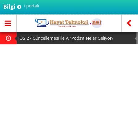
eknoloji portalı
Bilgi
iOS 27 Güncellemesi ile AirPods’a Neler Geliyor?
Kameralı AirPods Gelecek Ay Tanıtılabilir
Claude Code Artık Oturumlar Arasında Mesajlaşabiliyor
Google Pixel 11 Pro XL Türkiye’de Karaborsaya Düştü
MacBook Ultra için Geri Sayım Başladı: İşte Bilinenler