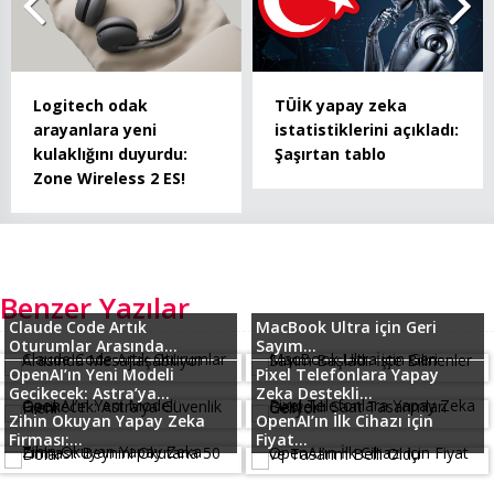
Logitech odak
TÜİK yapay zeka
arayanlara yeni
istatistiklerini açıkladı:
kulaklığını duyurdu:
Şaşırtan tablo
Zone Wireless 2 ES!
Benzer Yazılar
Claude Code Artık
MacBook Ultra için Geri
Oturumlar Arasında...
Sayım...
OpenAI’ın Yeni Modeli
Pixel Telefonlara Yapay
Gecikecek: Astra’ya...
Zeka Destekli...
Zihin Okuyan Yapay Zeka
OpenAI’ın İlk Cihazı için
Firması:...
Fiyat...