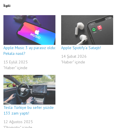
İlgili
Apple Music 3 ay parasız oldu:
Apple Spotify’a Sataştı!
Pekala nasıl?
14 Şubat 2026
15 Eylül 2025
"Haber" içinde
"Haber" içinde
Tesla Türkiye bu sefer yüzde
133 zam yaptı!
12 Ağustos 2025
"Otomotiv" içinde