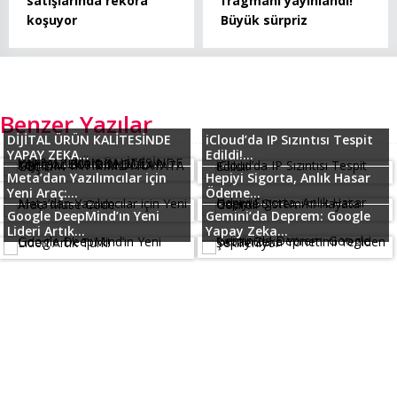
satışlarında rekora
fragmanı yayınlandı!
koşuyor
Büyük sürpriz
Benzer Yazılar
DİJİTAL ÜRÜN KALİTESİNDE
iCloud’da IP Sızıntısı Tespit
YAPAY ZEKA...
Edildi!...
Meta’dan Yazılımcılar için
Hepiyi Sigorta, Anlık Hasar
Yeni Araç:...
Ödeme...
Google DeepMind’ın Yeni
Gemini’da Deprem: Google
Lideri Artık...
Yapay Zeka...