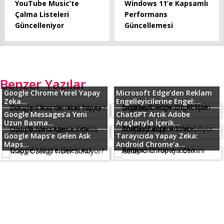
YouTube Music’te
Windows 11’e Kapsamlı
Çalma Listeleri
Performans
Güncelleniyor
Güncellemesi
Benzer Yazılar
Google Chrome Yerel Yapay
Microsoft Edge’den Reklam
Zeka...
Engelleyicilerine Engel:...
Google Messages’a Yeni
ChatGPT Artık Adobe
Uzun Basma...
Araçlarıyla İçerik...
Google Maps’e Gelen Ask
Tarayıcıda Yapay Zeka:
Maps...
Android Chrome’a...