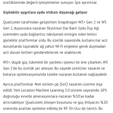
özelliklerinde değerli iyileştirmeler sunuyor. İşte ayrıntılar.
Giyilebilir aygıtlara uydu irtibatı dayanağı geliyor
Qualcomm tarafından geliştirilen Snapdragon W5+ Gen 2 ve W5
Gen 2, duyurulara nazaran Skylo’nun Dar Bant Uydu Dışı Ağı
üzerinden uydu bağlantısı takviyesini entegre eden birinci
giyilebilir platformlar oldu. Bu özellik sayesinde, kullanıcılar acil
durumlarda taşınabilir ağ yahut Wi-Fi erişimine gerek duymadan
acil durum iletileri gönderebilecek ve alabilecek.
W5+, düşük güç tüketimli bir yardımcı işlemci ile öne çıkarken, W5
Gen 2’de bu özellik yer almıyor. Bu sayede üreticiler tasarım ve
batarya optimizasyonunda talebe nazaran kullanım sağlayabilir.
Ayrıca, platformlar 4nm sistem-çip (SoC) tasarımı üzerine inşa
edildi. Yeni Location Machine Learning 3.0 sistemi sayesinde, GPS
doğruluğu evvelki jenerasyonlara nazaran %50’ye kadar
artırılabiliyor. Qualcomm, bileşen boyutunu ve güç ihtiyacını %20
oranında azaltan optimize edilmiş bir RF Ön Ucu da tanıttı. Bu