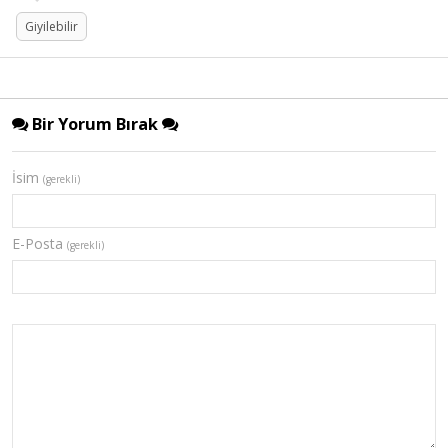
Giyilebilir
Bir Yorum Bırak
İsim
(gerekli)
E-Posta
(gerekli)