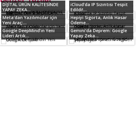
DİJİTAL ÜRÜN KALİTESİNDE
iCloud’da IP Sızıntısı Tespit
YAPAY ZEKA...
Edildi!...
Meta’dan Yazılımcılar için
Hepiyi Sigorta, Anlık Hasar
Yeni Araç:...
Ödeme...
Google DeepMind’ın Yeni
Gemini’da Deprem: Google
Lideri Artık...
Yapay Zeka...