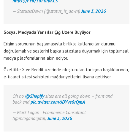
https://t.co/38FtirpKLS
— StatusIsDown (@status_is_down)
June 3, 2026
Sosyal Medyada Yansılar Çığ Üzere Büyüyor
Erişim sorununun başlamasıyla birlikte kullanıcılar, durumu
doğrulamak ve seslerini başka satıcılara duyurmak için toplumsal
medya platformlarına akın ediyor.
Özellikle X ve Reddit üzerinde oluşturulan tartışma başlıklarında,
e-ticaret sitesi sahipleri mağduriyetlerini lisana getiriyor.
Oh no
@Shopify
sites are all going down – front and
back end
pic.twitter.com/JDYve6rQmA
— Mark Logan | Ecommerce Consultant
(@mlogandigital)
June 3, 2026