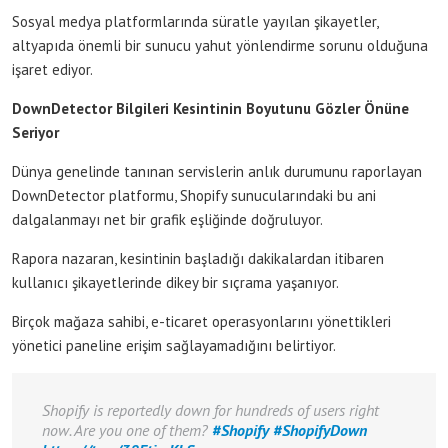
Sosyal medya platformlarında süratle yayılan şikayetler,
altyapıda önemli bir sunucu yahut yönlendirme sorunu olduğuna
işaret ediyor.
DownDetector Bilgileri Kesintinin Boyutunu Gözler Önüne
Seriyor
Dünya genelinde tanınan servislerin anlık durumunu raporlayan
DownDetector platformu, Shopify sunucularındaki bu ani
dalgalanmayı net bir grafik eşliğinde doğruluyor.
Rapora nazaran, kesintinin başladığı dakikalardan itibaren
kullanıcı şikayetlerinde dikey bir sıçrama yaşanıyor.
Birçok mağaza sahibi, e-ticaret operasyonlarını yönettikleri
yönetici paneline erişim sağlayamadığını belirtiyor.
Shopify is reportedly down for hundreds of users right
now. Are you one of them?
#Shopify
#ShopifyDown