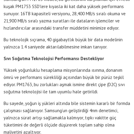
kuşak PM1753 SSD’lere kıyasla iki kat daha yüksek performans
sunuyor. 16TB kapasiteli versiyonu, 28,400 MB/s sıralı okuma ve
21,900 MB/s sıralı yazma suratları ile dataların işlemciler ve
hızlandırıcılar arasındaki transfer müddetini minimize ediyor.
Bu teknolojik sıçrama, 40 gigabaytlık büyük bir data modelinin
yalnızca 1.4 saniyede aktarılabilmesine imkan tanıyor.
Sıvı Soğutma Teknolojisi Performansı Destekliyor
Yüksek yoğunluklu hesaplama misyonlarında ısınma, donanım
ömrü ve performans sürekliliği açısından büyük bir pürüz teşkil
ediyor. PM1763, bu zorlukları aşmak ismine direkt çipe (D2C) sıvı
soğutma teknolojisi ile tam uyumlu hale getirildi.
Bu sayede, yoğun iş yükleri altında bile sistemin kararlı bir formda
çalışması sağlanıyor. Samsung’un geliştirdiği 4nm denetimci,
yalnızca sürat artışı sağlamakla kalmıyor, tıpkı vakitte güç
tüketimini de değerli ölçüde düşürerek toplam sahip olma
maliyetini azaltıyor.