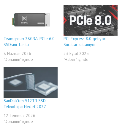
Teamgroup 28GB/s PCIe 6.0
PCI Express 8.0 geliyor:
SSD’sini Tanıttı
Suratlar katlanıyor
8 Haziran 2026
23 Eylül 2025
"Donanım" içinde
"Haber" içinde
SanDisk’ten 512TB SSD
Teknolojisi: Hedef 2027
12 Temmuz 2026
"Donanım" içinde