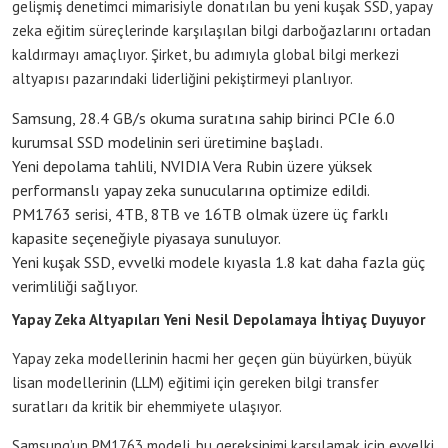
gelişmiş denetimci mimarisiyle donatılan bu yeni kuşak SSD, yapay
zeka eğitim süreçlerinde karşılaşılan bilgi darboğazlarını ortadan
kaldırmayı amaçlıyor. Şirket, bu adımıyla global bilgi merkezi
altyapısı pazarındaki liderliğini pekiştirmeyi planlıyor.
Samsung, 28.4 GB/s okuma suratına sahip birinci PCIe 6.0
kurumsal SSD modelinin seri üretimine başladı.
Yeni depolama tahlili, NVIDIA Vera Rubin üzere yüksek
performanslı yapay zeka sunucularına optimize edildi.
PM1763 serisi, 4TB, 8TB ve 16TB olmak üzere üç farklı
kapasite seçeneğiyle piyasaya sunuluyor.
Yeni kuşak SSD, evvelki modele kıyasla 1.8 kat daha fazla güç
verimliliği sağlıyor.
Yapay Zeka Altyapıları Yeni Nesil Depolamaya İhtiyaç Duyuyor
Yapay zeka modellerinin hacmi her geçen gün büyürken, büyük
lisan modellerinin (LLM) eğitimi için gereken bilgi transfer
suratları da kritik bir ehemmiyete ulaşıyor.
Samsung’un PM1763 modeli, bu gereksinimi karşılamak için evvelki