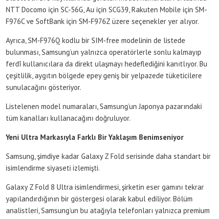
NTT Docomo için SC-56G, Au için SCG39, Rakuten Mobile için SM-
F976C ve SoftBank için SM-F976Z üzere seçenekler yer alıyor.
Ayrıca, SM-F976Q kodlu bir SIM-free modelinin de listede
bulunması, Samsung’un yalnızca operatörlerle sonlu kalmayıp
ferdî kullanıcılara da direkt ulaşmayı hedeflediğini kanıtlıyor. Bu
çeşitlilik, aygıtın bölgede epey geniş bir yelpazede tüketicilere
sunulacağını gösteriyor.
Listelenen model numaraları, Samsung’un Japonya pazarındaki
tüm kanalları kullanacağını doğruluyor.
Yeni Ultra Markasıyla Farklı Bir Yaklaşım Benimseniyor
Samsung, şimdiye kadar Galaxy Z Fold serisinde daha standart bir
isimlendirme siyaseti izlemişti.
Galaxy Z Fold 8 Ultra isimlendirmesi, şirketin eser gamını tekrar
yapılandırdığının bir göstergesi olarak kabul ediliyor. Bölüm
analistleri, Samsung’un bu atağıyla telefonları yalnızca premium