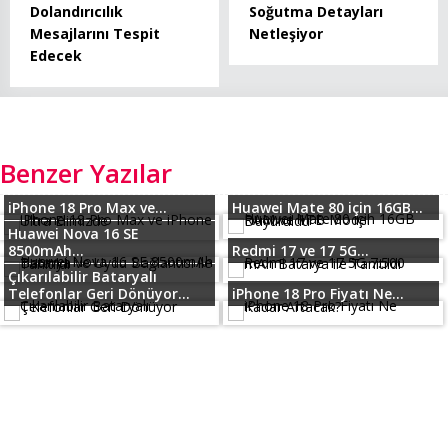
Dolandırıcılık
Soğutma Detayları
Mesajlarını Tespit
Netleşiyor
Edecek
Benzer Yazılar
iPhone 18 Pro Max ve...
Huawei Mate 80 için 16GB...
Huawei Nova 16 SE
8500mAh...
Redmi 17 ve 17 5G...
Çıkarılabilir Bataryalı
Telefonlar Geri Dönüyor...
iPhone 18 Pro Fiyatı Ne...