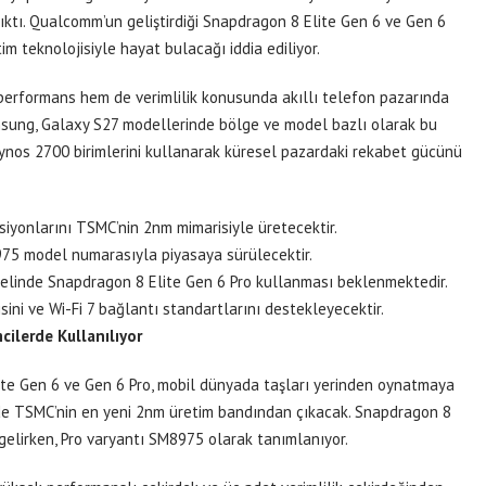
çıktı. Qualcomm’un geliştirdiği Snapdragon 8 Elite Gen 6 ve Gen 6
im teknolojisiyle hayat bulacağı iddia ediliyor.
m performans hem de verimlilik konusunda akıllı telefon pazarında
amsung, Galaxy S27 modellerinde bölge ve model bazlı olarak bu
xynos 2700 birimlerini kullanarak küresel pazardaki rekabet gücünü
iyonlarını TSMC’nin 2nm mimarisiyle üretecektir.
75 model numarasıyla piyasaya sürülecektir.
nelinde Snapdragon 8 Elite Gen 6 Pro kullanması beklenmektedir.
sini ve Wi-Fi 7 bağlantı standartlarını destekleyecektir.
ilerde Kullanılıyor
te Gen 6 ve Gen 6 Pro, mobil dünyada taşları yerinden oynatmaya
ti de TSMC’nin en yeni 2nm üretim bandından çıkacak. Snapdragon 8
elirken, Pro varyantı SM8975 olarak tanımlanıyor.