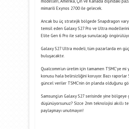
modelleri, Amerika, Çin ve Kanada dışındaki pa
mimarili Exynos 2700 ile gelecek.
Ancak bu üç stratejik bölgede Snapdragon varya
temsil eden Galaxy S27 Pro ve Ultra modellerin
Elite Gen 6 Pro ile satışa sunulacağı öngörülüyo
Galaxy S27 Ultra modeli, tüm pazarlarda en güçl
buluşacaktır.
Qualcomm’un üretim için tamamen TSMC’ye mi yö
konusu hala belirsizliğini koruyor. Bazı raporla
güncel veriler TSMC’nin ön planda olduğunu gös
Samsung’un Galaxy S27 serisinde yine bölgeye gö
düşünüyorsunuz? Sizce 2nm teknolojisi akıllı t
paylaşmayı unutmayın!