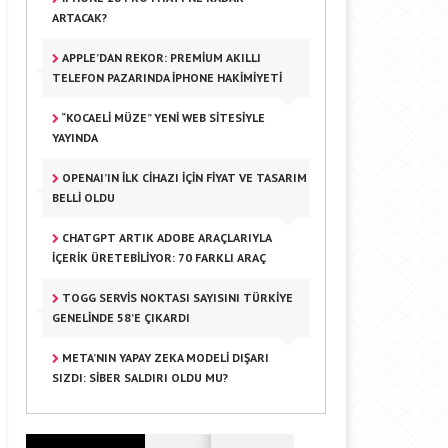
ARTACAK?
APPLE’DAN REKOR: PREMIUM AKILLI
TELEFON PAZARINDA IPHONE HAKIMIYETI
“KOCAELI MÜZE” YENI WEB SITESIYLE
YAYINDA
OPENAI’IN İLK CIHAZI IÇIN FIYAT VE TASARIM
BELLI OLDU
CHATGPT ARTIK ADOBE ARAÇLARIYLA
İÇERIK ÜRETEBILIYOR: 70 FARKLI ARAÇ
TOGG SERVIS NOKTASI SAYISINI TÜRKIYE
GENELINDE 58’E ÇIKARDI
META’NIN YAPAY ZEKA MODELI DIŞARI
SIZDI: SIBER SALDIRI OLDU MU?