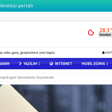
rtalı
28.3
ere yeni kapılar açıyor
iPhone 18 Pro Max ve iPhone Ultra Elimiz
KAYI
ANIM
YAZILIM
İNTERNET
MOBIL DÜNYA
napdragon İşlemcilerle Güçlenecek