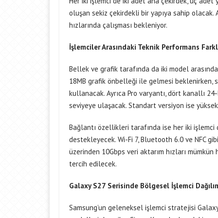
Her iki işlemci de iki adet ana çekirdek, üç ade
oluşan sekiz çekirdekli bir yapıya sahip olacak
hızlarında çalışması bekleniyor.
İşlemciler Arasındaki Teknik Performans Farkla
Bellek ve grafik tarafında da iki model arasın
18MB grafik önbelleği ile gelmesi beklenirken,
kullanacak. Ayrıca Pro varyantı, dört kanallı 24
seviyeye ulaşacak. Standart versiyon ise yüksek
Bağlantı özellikleri tarafında ise her iki işl
destekleyecek. Wi-Fi 7, Bluetooth 6.0 ve NFC gi
üzerinden 10Gbps veri aktarım hızları mümkün ha
tercih edilecek.
Galaxy S27 Serisinde Bölgesel İşlemci Dağılı
Samsung’un geleneksel işlemci stratejisi Galaxy