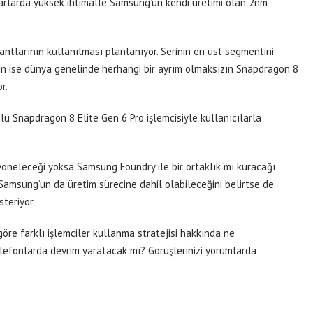
zarlarda yüksek ihtimalle Samsung’un kendi üretimi olan 2nm
ntlarının kullanılması planlanıyor. Serinin en üst segmentini
in ise dünya genelinde herhangi bir ayrım olmaksızın Snapdragon 8
r.
ü Snapdragon 8 Elite Gen 6 Pro işlemcisiyle kullanıcılarla
neleceği yoksa Samsung Foundry ile bir ortaklık mı kuracağı
r Samsung’un da üretim sürecine dahil olabileceğini belirtse de
teriyor.
re farklı işlemciler kullanma stratejisi hakkında ne
elefonlarda devrim yaratacak mı? Görüşlerinizi yorumlarda