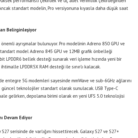
t yüksek performanslı çekirdek ve üç adet verimlilik çekirdeğinden
. Ancak standart modelin, Pro versiyonuna kıyasla daha düşük saat
rı Belirginleşiyor
da önemli ayrışmalar bulunuyor. Pro modelinin Adreno 850 GPU ve
 standart model Adreno 845 GPU ve 12MB grafik önbelleği
-bit LPDDR6 bellek desteği sunarak veri işleme hızında yeni bir
 ihtimalle LPDDR5X RAM desteği ile sınırlı kalacak.
emci de entegre 5G modemleri sayesinde mmWave ve sub-6GHz ağlarını
bi güncel teknolojiler standart olarak sunulacak. USB Type-C
le gelirken, depolama birimi olarak en yeni UFS 5.0 teknolojisi
mı Devam Ediyor
 S27 serisinde de varlığını hissettirecek. Galaxy S27 ve S27+