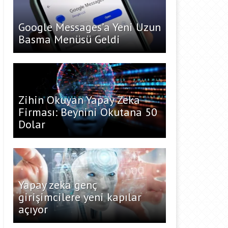
Google Messages’a Yeni Uzun
Basma Menüsü Geldi
Zihin Okuyan Yapay Zeka
Firması: Beynini Okutana 50
Dolar
Yapay zeka genç
girişimcilere yeni kapılar
açıyor