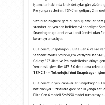
işlemciler hakkında kritik detaylar gün yüzüne 
Pro yonga setlerinin, TSMC’nin gelişmiş 2nm üret
Sızdırılan bilgilere göre bu yeni işlemciler, he
standartları yeniden belirlemeyi hedefliyor. S
Snapdragon çiplerini veya kendi üretimi olan E
korumayı amaçlıyor.
Qualcomm, Snapdragon 8 Elite Gen 6 ve Pro vers
Standart model SM8950, Pro versiyonu ise SM89
Galaxy S27 Ultra ve Pro modellerinin dünya ge
Yeni nesil işlemciler UFS 5.0 depolama teknoloji
TSMC 2nm Teknolojisi Yeni Snapdragon İşlemc
Qualcomm’un yeni canavarları Snapdragon 8 Eli
hazırlanıyor. Sızıntılara göre her iki yonga se
Elite Gen 6 modeli SM8950 model numarasıyla g