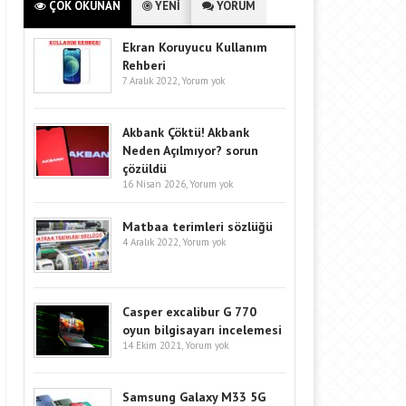
ÇOK OKUNAN
YENİ
YORUM
Ekran Koruyucu Kullanım
Rehberi
7 Aralık 2022,
Yorum yok
Akbank Çöktü! Akbank
Neden Açılmıyor? sorun
çözüldü
16 Nisan 2026,
Yorum yok
Matbaa terimleri sözlüğü
4 Aralık 2022,
Yorum yok
Casper excalibur G 770
oyun bilgisayarı incelemesi
14 Ekim 2021,
Yorum yok
Samsung Galaxy M33 5G