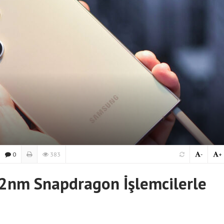
0
383
-
+
2nm Snapdragon İşlemcilerle