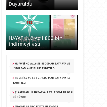
Duyuruldu
HAYAT 112 Acil 800 bin
indirmeyi aştı
HUAWEI NOVA 16 SE 8500MAH BATARYA VE
UYDU BAĞLANTISI ILE TANITILDI
REDMI 17 VE 17 5G 7.500 MAH BATARYA ILE
TANITILDI
ÇIKARILABILIR BATARYALI TELEFONLAR GERI
DÖNÜYOR
IPHONE 18 PRO FIYATI NE KADAR