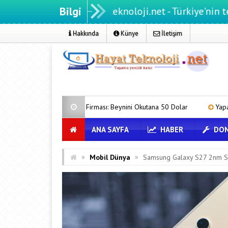
Bilgi
Hayatteknoloji.net - Türkiye'nin teknoloji po
Hakkında
Künye
İletişim
 Zeka Firması: Beynini Okutana 50 Dolar
Yapay zeka genç girişimcil
ANA SAYFA
HABER
DON
»
»
Mobil Dünya
Samsung Galaxy S27 2nm S