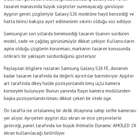
tasarım manasında büyük sürprizler sunmayacağı görülüyor.
Aygıtın genel çizgileriyle Galaxy S26 modeline hayli benzediği ve
hatta birinci bakışta ayırt edilmesinin sıkıntı olduğu söz ediliyor.
Samsung’un son yıllarda benimsediği tasarım lisanını sürdüren
model, sade ve çağdaş görünümüyle dikkat çekiyor. Kullanıcıların
aşina olduğu çizgilerin korunması, markanın tasarım konusunda
istikrarlı bir yaklaşım sürdürdüğünü gösteriyor.
Paylaşılan bilgilere nazaran Samsung Galaxy S26 FE, donanım
kadar tasarım tarafında da değerli ayrıntılar barındırıyor. Aygıtın
art tarafında dikey halde pozisyonlandırılmış üçlü kamera
konseyimi bulunuyor. Bunun yanında flaşın kamera modülünden
başka pozisyonlandırılması dikkat çeken bir öteki öge.
Ön tarafta ise ortalanmış bir delik dizaynına sahip selfie kamerası
yer alıyor. Ayrıyeten aygıtın düz ekran ve ince çerçevelerle
geleceği, panel tarafında ise büyük ihtimalle Dynamic AMOLED 2X
ekran kullanılacağı belirtiliyor.