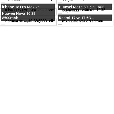
iPhone 18 Pro Max ve...
Huawei Mate 80 için 16GB...
Huawei Nova 16 SE
8500mAh...
Redmi 17 ve 17 5G...