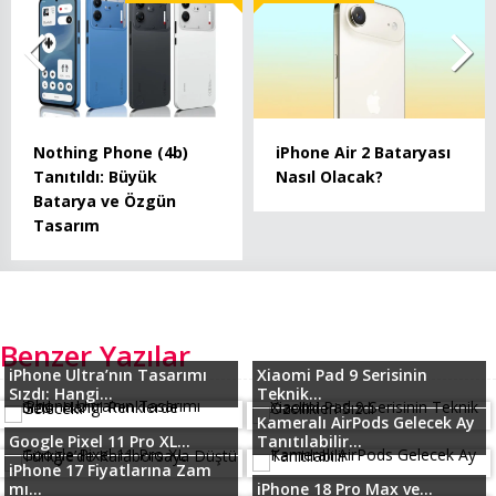
Nothing Phone (4b)
iPhone Air 2 Bataryası
Tanıtıldı: Büyük
Nasıl Olacak?
Batarya ve Özgün
Tasarım
Benzer Yazılar
iPhone Ultra’nın Tasarımı
Xiaomi Pad 9 Serisinin
Sızdı: Hangi...
Teknik...
Kameralı AirPods Gelecek Ay
Google Pixel 11 Pro XL...
Tanıtılabilir...
iPhone 17 Fiyatlarına Zam
mı...
iPhone 18 Pro Max ve...