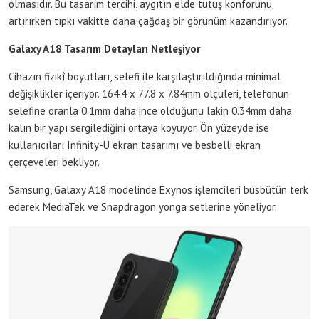
olmasıdır. Bu tasarım tercihi, aygıtın elde tutuş konforunu
artırırken tıpkı vakitte daha çağdaş bir görünüm kazandırıyor.
Galaxy A18 Tasarım Detayları Netleşiyor
Cihazın fizikî boyutları, selefi ile karşılaştırıldığında minimal
değişiklikler içeriyor. 164.4 x 77.8 x 7.84mm ölçüleri, telefonun
selefine oranla 0.1mm daha ince olduğunu lakin 0.34mm daha
kalın bir yapı sergilediğini ortaya koyuyor. Ön yüzeyde ise
kullanıcıları Infinity-U ekran tasarımı ve besbelli ekran
çerçeveleri bekliyor.
Samsung, Galaxy A18 modelinde Exynos işlemcileri büsbütün terk
ederek MediaTek ve Snapdragon yonga setlerine yöneliyor.