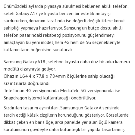
Önümüzdeki aylarda piyasaya sürülmesi beklenen akıllı telefon,
selefi Galaxy A17’ye kıyasla benzeri bir estetik anlayışı
sürdürürken, donanım tarafında ise değerli değişikliklere konut
sahipliği yapmaya hazırlanıyor. Samsung’un bütçe dostu akıllı
telefon pazarındaki rekabetçi pozisyonunu güçlendirmeyi
amaçlayan bu yeni model, hem 4G hem de 5G seçenekleriyle
kullanıcıların beğenisine sunulacak.
Samsung Galaxy A18, selefine kıyasla daha düz bir arka kamera
modülü dizaynıyla geliyor.
Cihazın 164.4 x 77.8 x 7.84mm ölçülerine sahip olacağı
sızıntılarla doğrulandı.
Telefonun 4G versiyonunda MediaTek, 5G versiyonunda ise
Snapdragon işlemci kullanılacağı öngörülüyor.
Sızdırılan tasarım ayrıntıları, Samsung’un Galaxy A serisinde
tercih ettiği klâsik çizgilerin korunduğunu gösteriyor. Görsellerde
dikkat çeken en bariz öge, arka panelde yer alan üçlü kamera
kurulumunun gövdeyle daha bütünleşik bir yapıda tasarlanmış