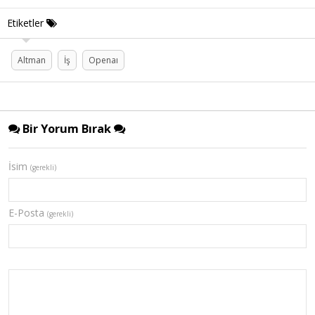
Etiketler
Altman
İş
Openaı
Bir Yorum Bırak
İsim
(gerekli)
E-Posta
(gerekli)