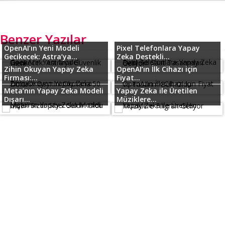
Benzer Yazılar
OpenAI’ın Yeni Modeli
Pixel Telefonlara Yapay
Gecikecek: Astra’ya...
Zeka Destekli...
Zihin Okuyan Yapay Zeka
OpenAI’ın İlk Cihazı için
Firması:...
Fiyat...
Meta’nın Yapay Zeka Modeli
Yapay Zeka ile Üretilen
Dışarı...
Müziklere...