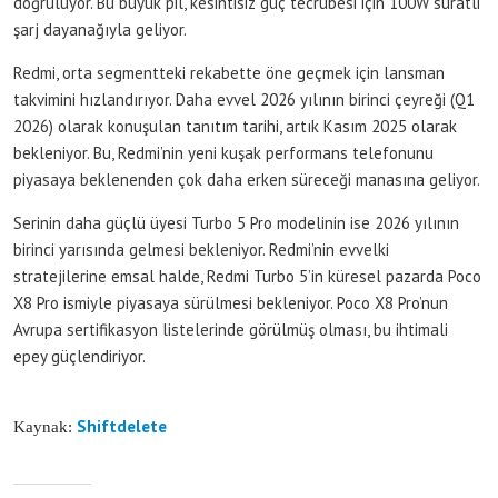
doğruluyor. Bu büyük pil, kesintisiz güç tecrübesi için 100W süratli
şarj dayanağıyla geliyor.
Redmi, orta segmentteki rekabette öne geçmek için lansman
takvimini hızlandırıyor. Daha evvel 2026 yılının birinci çeyreği (Q1
2026) olarak konuşulan tanıtım tarihi, artık Kasım 2025 olarak
bekleniyor. Bu, Redmi’nin yeni kuşak performans telefonunu
piyasaya beklenenden çok daha erken süreceği manasına geliyor.
Serinin daha güçlü üyesi Turbo 5 Pro modelinin ise 2026 yılının
birinci yarısında gelmesi bekleniyor. Redmi’nin evvelki
stratejilerine emsal halde, Redmi Turbo 5’in küresel pazarda Poco
X8 Pro ismiyle piyasaya sürülmesi bekleniyor. Poco X8 Pro’nun
Avrupa sertifikasyon listelerinde görülmüş olması, bu ihtimali
epey güçlendiriyor.
Shiftdelete
Kaynak: