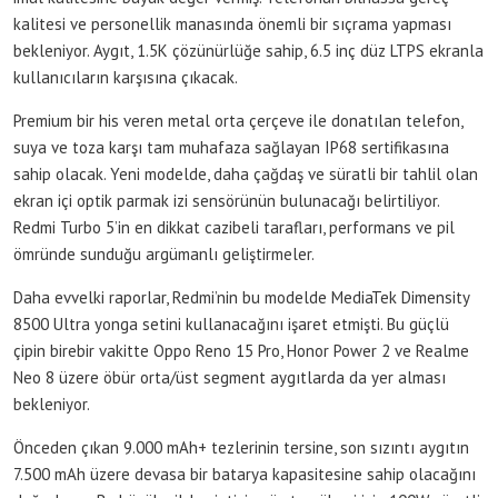
kalitesi ve personellik manasında önemli bir sıçrama yapması
bekleniyor. Aygıt, 1.5K çözünürlüğe sahip, 6.5 inç düz LTPS ekranla
kullanıcıların karşısına çıkacak.
Premium bir his veren metal orta çerçeve ile donatılan telefon,
suya ve toza karşı tam muhafaza sağlayan IP68 sertifikasına
sahip olacak. Yeni modelde, daha çağdaş ve süratli bir tahlil olan
ekran içi optik parmak izi sensörünün bulunacağı belirtiliyor.
Redmi Turbo 5’in en dikkat cazibeli tarafları, performans ve pil
ömründe sunduğu argümanlı geliştirmeler.
Daha evvelki raporlar, Redmi’nin bu modelde MediaTek Dimensity
8500 Ultra yonga setini kullanacağını işaret etmişti. Bu güçlü
çipin birebir vakitte Oppo Reno 15 Pro, Honor Power 2 ve Realme
Neo 8 üzere öbür orta/üst segment aygıtlarda da yer alması
bekleniyor.
Önceden çıkan 9.000 mAh+ tezlerinin tersine, son sızıntı aygıtın
7.500 mAh üzere devasa bir batarya kapasitesine sahip olacağını