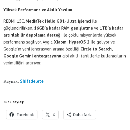
Yüksek Performans ve Akıllı Yazılım
REDMI 15C,
MediaTek Helio G81-Ultra işlemci
ile
güçlendirilirken,
16GB’a kadar RAM genişletme
ve
1TB’a kadar
artırılabilir depolama desteği
ile çoklu misyonlarda yüksek
performans sağlıyor. Aygıt,
Xiaomi HyperOS 2
ile geliyor ve
Google’ın yeni jenerasyon arama özelliği
Circle to Search
,
Google Gemini entegrasyonu
gibi akıllı tahlillerle kullanıcıların
verimliliğini artırıyor.
Shiftdelete
Kaynak:
Bunu paylaş:
Facebook
X
Daha fazla