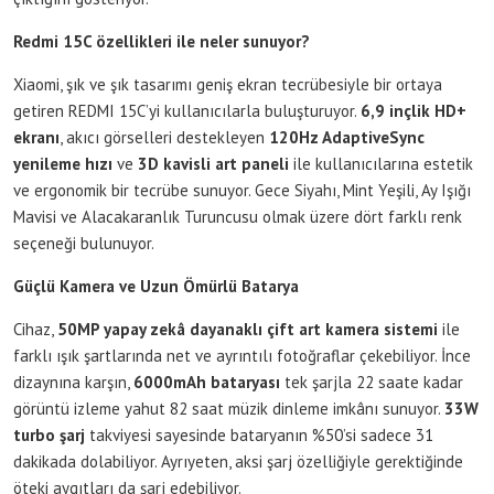
Redmi 15C
özellikleri ile neler sunuyor?
Xiaomi, şık ve şık tasarımı geniş ekran tecrübesiyle bir ortaya
getiren REDMI 15C’yi kullanıcılarla buluşturuyor.
6,9 inçlik HD+
ekranı
, akıcı görselleri destekleyen
120Hz AdaptiveSync
yenileme hızı
ve
3D kavisli art paneli
ile kullanıcılarına estetik
ve ergonomik bir tecrübe sunuyor. Gece Siyahı, Mint Yeşili, Ay Işığı
Mavisi ve Alacakaranlık Turuncusu olmak üzere dört farklı renk
seçeneği bulunuyor.
Güçlü Kamera ve Uzun Ömürlü Batarya
Cihaz,
50MP yapay zekâ dayanaklı çift art kamera sistemi
ile
farklı ışık şartlarında net ve ayrıntılı fotoğraflar çekebiliyor. İnce
dizaynına karşın,
6000mAh bataryası
tek şarjla 22 saate kadar
görüntü izleme yahut 82 saat müzik dinleme imkânı sunuyor.
33W
turbo şarj
takviyesi sayesinde bataryanın %50’si sadece 31
dakikada dolabiliyor. Ayrıyeten, aksi şarj özelliğiyle gerektiğinde
öteki aygıtları da şarj edebiliyor.