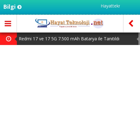
Bilgi
Hayatteknoloji.net - Türk
Redmi 17 ve 17 5G 7.500 mAh Batarya ile Tanıtıldı
MSI Ekran Kartı Fiyatlarına Yüzde 20 Zam Geldi
Huawei Mate 80 için 16GB RAM ve 1TB Model Duyuruldu
HAYAT 112 Acil 800 bin indirmeyi aştı
Huawei Nova 16 SE 8500mAh Batarya ve Uydu Bağlantısı
ile Tanıtıldı