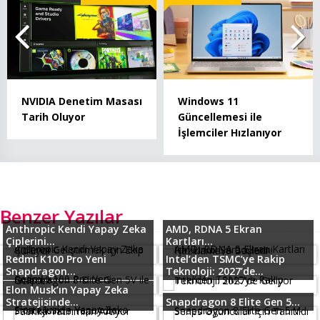
NVIDIA Denetim Masası
Windows 11
Tarih Oluyor
Güncellemesi ile
İşlemciler Hızlanıyor
Benzer Yazılar
Anthropic Kendi Yapay Zeka
AMD, RDNA 5 Ekran
Çiplerini...
Kartları...
Redmi K100 Pro Yeni
Intel’den TSMC’ye Rakip
Snapdragon...
Teknoloji: 2027’de...
Elon Musk’ın Yapay Zeka
Stratejisinde...
Snapdragon 8 Elite Gen 5...