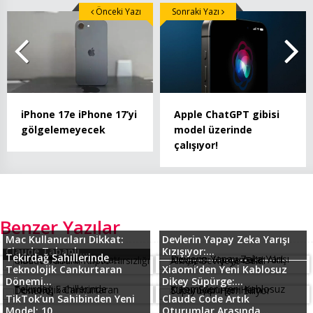
Önceki Yazı
Sonraki Yazı
iPhone 17e iPhone 17’yi
Apple ChatGPT gibisi
gölgelemeyecek
model üzerinde
çalışıyor!
Benzer Yazılar
Mac Kullanıcıları Dikkat:
Devlerin Yapay Zeka Yarışı
Claude Tabanlı...
Kızışıyor:...
Tekirdağ Sahillerinde
Teknolojik Cankurtaran
Xiaomi’den Yeni Kablosuz
Dönemi...
Dikey Süpürge:...
TikTok’un Sahibinden Yeni
Claude Code Artık
Model: 10...
Oturumlar Arasında...