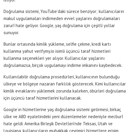
Doğrulama sistemi, YouTube’daki sürece benziyor; kullanıcıların
makul uygulamaları indirmeden evvel yaşlarını doğrulamaları
zarurî hale geliyor. Google, yaş doğrulama için çeşitli yollar
sunuyor.
Bunlar ortasında kimlik yükleme, selfie çekme, kredi kartı
kullanma yahut verifymy.io isimli üçüncü taraf hizmetleri
kullanma seçenekleri yer alıyor. Kullanıcılar yaşlarını
doğrulamazsa, birçok uygulamayı indirme imkanını kaybedecek.
Kullanılabilir doğrulama prosedürleri, kullanıcının bulunduğu
ülkeye ve bölgeye nazaran farklılık gösterecek. Kimi kullanıcılar
kimlik evraklarını yüklemek zorunda kalırken, öbürleri doğrulama
için üçüncü taraf hizmetlerini kullanacak.
Google’ın hizmetlerine yaş doğrulama sistemi getirmesi, birkaç
ülke ve ABD eyaletindeki yeni düzenlemeler nedeniyle mecburî
hale geldi. Amerika Birleşik Devletleri’nde Teksas, Utah ve
Louisiana, kullanıcıların muhakkak çevrimiçi hizmetlere erişim