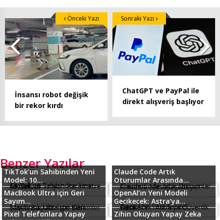
Önceki Yazı
Sonraki Yazı
ChatGPT ve PayPal ile
İnsansı robot değişik
direkt alışveriş başlıyor
bir rekor kırdı
Benzer Yazılar
TikTok’un Sahibinden Yeni
Claude Code Artık
Model: 10...
Oturumlar Arasında...
MacBook Ultra için Geri
OpenAI’ın Yeni Modeli
Sayım...
Gecikecek: Astra’ya...
Pixel Telefonlara Yapay
Zihin Okuyan Yapay Zeka