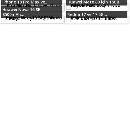
iPhone 18 Pro Max ve...
Huawei Mate 80 için 16GB...
Huawei Nova 16 SE
8500mAh...
Redmi 17 ve 17 5G...