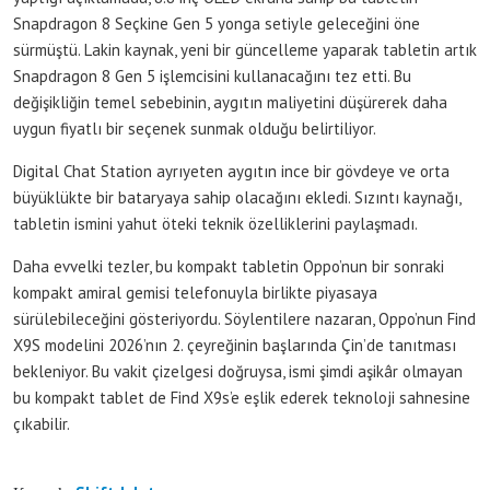
Snapdragon 8 Seçkine Gen 5 yonga setiyle geleceğini öne
sürmüştü. Lakin kaynak, yeni bir güncelleme yaparak tabletin artık
Snapdragon 8 Gen 5 işlemcisini kullanacağını tez etti. Bu
değişikliğin temel sebebinin, aygıtın maliyetini düşürerek daha
uygun fiyatlı bir seçenek sunmak olduğu belirtiliyor.
Digital Chat Station ayrıyeten aygıtın ince bir gövdeye ve orta
büyüklükte bir bataryaya sahip olacağını ekledi. Sızıntı kaynağı,
tabletin ismini yahut öteki teknik özelliklerini paylaşmadı.
Daha evvelki tezler, bu kompakt tabletin Oppo’nun bir sonraki
kompakt amiral gemisi telefonuyla birlikte piyasaya
sürülebileceğini gösteriyordu. Söylentilere nazaran, Oppo’nun Find
X9S modelini 2026’nın 2. çeyreğinin başlarında Çin’de tanıtması
bekleniyor. Bu vakit çizelgesi doğruysa, ismi şimdi aşikâr olmayan
bu kompakt tablet de Find X9s’e eşlik ederek teknoloji sahnesine
çıkabilir.