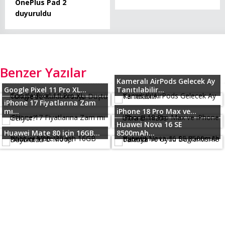
OnePlus Pad 2
duyuruldu
Benzer Yazılar
Kameralı AirPods Gelecek Ay
Google Pixel 11 Pro XL...
Tanıtılabilir...
iPhone 17 Fiyatlarına Zam
mı...
iPhone 18 Pro Max ve...
Huawei Nova 16 SE
Huawei Mate 80 için 16GB...
8500mAh...