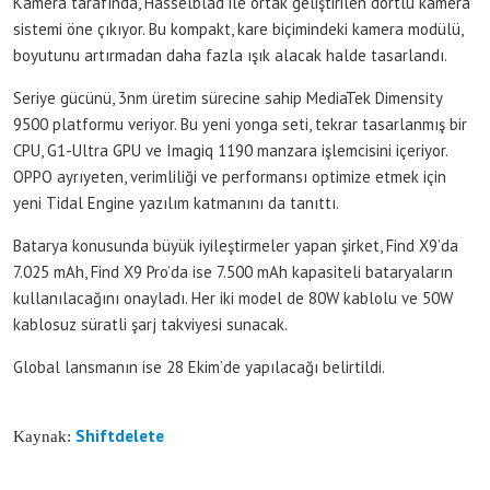
Kamera tarafında, Hasselblad ile ortak geliştirilen dörtlü kamera
sistemi öne çıkıyor. Bu kompakt, kare biçimindeki kamera modülü,
boyutunu artırmadan daha fazla ışık alacak halde tasarlandı.
Seriye gücünü, 3nm üretim sürecine sahip MediaTek Dimensity
9500 platformu veriyor. Bu yeni yonga seti, tekrar tasarlanmış bir
CPU, G1-Ultra GPU ve Imagiq 1190 manzara işlemcisini içeriyor.
OPPO ayrıyeten, verimliliği ve performansı optimize etmek için
yeni Tidal Engine yazılım katmanını da tanıttı.
Batarya konusunda büyük iyileştirmeler yapan şirket, Find X9’da
7.025 mAh, Find X9 Pro’da ise 7.500 mAh kapasiteli bataryaların
kullanılacağını onayladı. Her iki model de 80W kablolu ve 50W
kablosuz süratli şarj takviyesi sunacak.
Global lansmanın ise 28 Ekim’de yapılacağı belirtildi.
Shiftdelete
Kaynak: