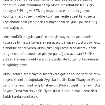
donatılmış, düz ekranlara sahip. Modeller, rahat bir tutuş için
sırasıyla 6.59 inç ve 6.78 inç boyutunda ekranlarla geliyor.
Aygıtların art yüzeyi, “kadife kum” ismi verilen özel bir yüzeyle
kaplanarak hem şık bir doku sunuyor hem de yumuşak bir tutuş
hissi sağlıyor.
Lens modülü, “soğuk oyma” teknolojisi sayesinde art panelle
kusursuz bir halde birleşerek pürüzsüz bir yüzey oluşturuyor. Göz
sıhhatine değer veren OPPO, tüm uygulamalarda desteklenen 1
nit göz müdafaa modu ve göz yorgunluğunu azaltan 3840Hz
yüksek frekanslı PWM karartma özelliğiyle kullanıcı tecrübesini
düzgünleştiriyor.
OPPO, serinin art dizaynını birinci kere gözler önüne serdi ve renk
seçeneklerini de doğruladı. Aygıtlar, Kadife Kum Titanyum (Velvet
Sand Titanium), Kadife Işık Titanyum (Velvet Light Titanium), Buz
Beyazı (Frost White) ve Sis Siyahı (Mist Black) olmak üzere dört
farklı tonda sunulacak.