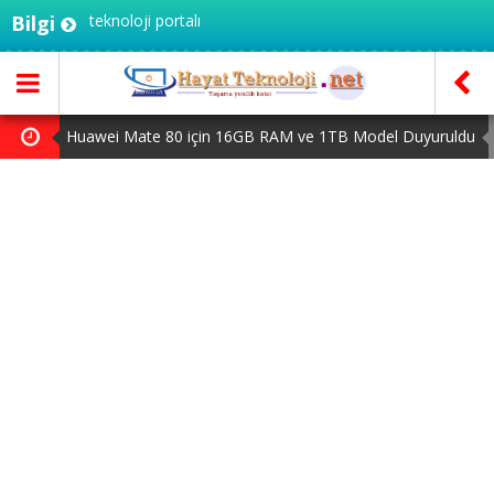
iye'nin teknoloji portalı
Bilgi
Huawei Mate 80 için 16GB RAM ve 1TB Model Duyuruldu
HAYAT 112 Acil 800 bin indirmeyi aştı
Yapay zeka genç girişimcilere yeni kapılar açıyor
iPhone 18 Pro Max ve iPhone Ultra Elimizde
MSI Ekran Kartı Fiyatlarına Yüzde 20 Zam Geldi