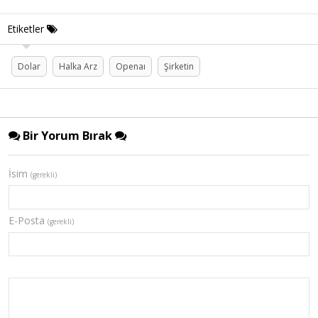
Etiketler
Dolar
Halka Arz
Openaı
Şirketin
Bir Yorum Bırak
İsim
(gerekli)
E-Posta
(gerekli)