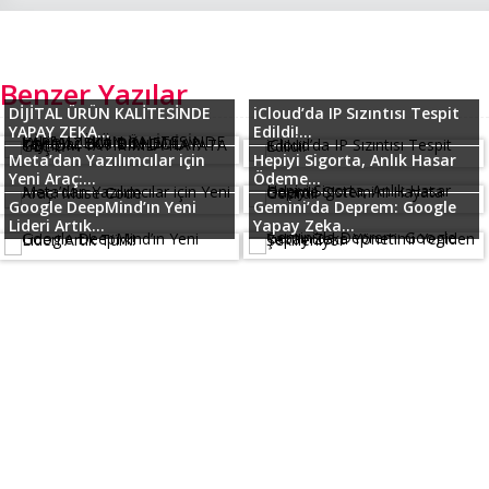
Benzer Yazılar
DİJİTAL ÜRÜN KALİTESİNDE
iCloud’da IP Sızıntısı Tespit
YAPAY ZEKA...
Edildi!...
Meta’dan Yazılımcılar için
Hepiyi Sigorta, Anlık Hasar
Yeni Araç:...
Ödeme...
Google DeepMind’ın Yeni
Gemini’da Deprem: Google
Lideri Artık...
Yapay Zeka...