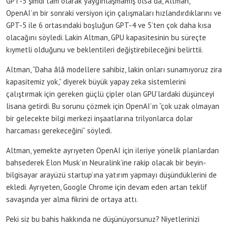
GPT-5 şimdi tam olarak yaygınlaşmamış olsa da, Altman,
OpenAI’ın bir sonraki versiyon için çalışmaları hızlandırdıklarını ve
GPT-5 ile 6 ortasındaki boşluğun GPT-4 ve 5’ten çok daha kısa
olacağını söyledi. Lakin Altman, GPU kapasitesinin bu süreçte
kıymetli olduğunu ve beklentileri değiştirebileceğini belirttii.
Altman, “Daha âlâ modellere sahibiz, lakin onları sunamıyoruz zira
kapasitemiz yok,” diyerek büyük yapay zeka sistemlerini
çalıştırmak için gereken güçlü çipler olan GPU’lardaki düşünceyi
lisana getirdi. Bu sorunu çözmek için OpenAI’ın “çok uzak olmayan
bir gelecekte bilgi merkezi inşaatlarına trilyonlarca dolar
harcaması gerekeceğini” söyledi.
Altman, yemekte ayrıyeten OpenAI için ileriye yönelik planlardan
bahsederek Elon Musk’ın Neuralink’ine rakip olacak bir beyin-
bilgisayar arayüzü startup’ına yatırım yapmayı düşündüklerini de
ekledi. Ayrıyeten, Google Chrome için devam eden artan teklif
savaşında yer alma fikrini de ortaya attı.
Peki siz bu bahis hakkında ne düşünüyorsunuz? Niyetlerinizi