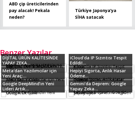
ABD çip üreticilerinden
Türkiye Japonya’ya
pay alacak! Pekala
SİHA satacak
neden?
Benzer Yazılar
DİJİTAL ÜRÜN KALİTESİNDE
iCloud’da IP Sızıntısı Tespit
YAPAY ZEKA...
Edildi!...
Meta’dan Yazılımcılar için
Hepiyi Sigorta, Anlık Hasar
Yeni Araç:...
Ödeme...
Google DeepMind’ın Yeni
Gemini’da Deprem: Google
Lideri Artık...
Yapay Zeka...