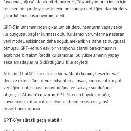
“uyanma çağrısı” olarak nitelendirerek, “Yüz milyonlarca insan için
bir eseri bir günde yükseltmenin ne manaya geldiğine dair bir ders
çıkardığımızı düşünüyorum,” dedi.
GPT-5’in lansmanından çıkarılan bir ders, insanların yapay zeka
ile duygusal bağlar kurması oldu. Kullanıcı yorumlarına nazaran
yeni model, eskisinden daha soğuk, mekanik ve daha az duygusal
olmuştu. GPT-4o’nun eski bir versiyonu olarak bırakılmasının
akabinde, birtakım Reddit kullanıcıları bu yükseltmenin yapay
zeka arkadaşlarını “öldürdüğünü” bile söyledi.
Altman, “ChatGPT ile nitekim bir bağlantı kurmuş beşerler var,”
dedi ve ekledi: “Ancak yüz milyonlarca insan, onun nasıl karşılık
verdiğine, onları nasıl onayladığına ve takviye sunduğuna
alışmıştı.” Altman’a nazaran, GPT-6’nın en büyük zorluğu,
savunmasız kullanıcıları istismar etmeden sistemi şahsî
hissettirmek olacak.
GPT-6’ya süratli geçiş olabilir