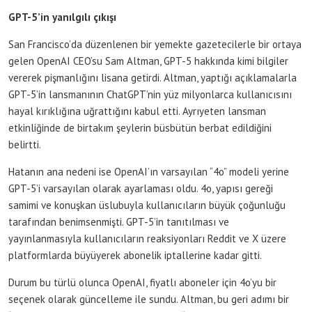
GPT-5’in yanılgılı çıkışı
San Francisco’da düzenlenen bir yemekte gazetecilerle bir ortaya
gelen OpenAI CEO’su Sam Altman, GPT-5 hakkında kimi bilgiler
vererek pişmanlığını lisana getirdi. Altman, yaptığı açıklamalarla
GPT-5’in lansmanının ChatGPT’nin yüz milyonlarca kullanıcısını
hayal kırıklığına uğrattığını kabul etti. Ayrıyeten lansman
etkinliğinde de birtakım şeylerin büsbütün berbat edildiğini
belirtti.
Hatanın ana nedeni ise OpenAI’ın varsayılan “4o” modeli yerine
GPT-5’i varsayılan olarak ayarlaması oldu. 4o, yapısı gereği
samimi ve konuşkan üslubuyla kullanıcıların büyük çoğunluğu
tarafından benimsenmişti. GPT-5’in tanıtılması ve
yayınlanmasıyla kullanıcıların reaksiyonları Reddit ve X üzere
platformlarda büyüyerek abonelik iptallerine kadar gitti.
Durum bu türlü olunca OpenAI, fiyatlı aboneler için 4o’yu bir
seçenek olarak güncelleme ile sundu. Altman, bu geri adımı bir