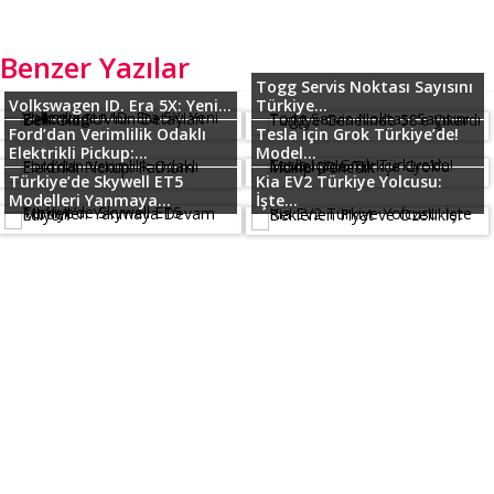
Benzer Yazılar
Togg Servis Noktası Sayısını
Volkswagen ID. Era 5X: Yeni...
Türkiye...
Ford’dan Verimlilik Odaklı
Tesla için Grok Türkiye’de!
Elektrikli Pickup:...
Model...
Türkiye’de Skywell ET5
Kia EV2 Türkiye Yolcusu:
Modelleri Yanmaya...
İşte...