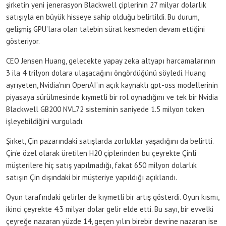
şirketin yeni jenerasyon Blackwell çiplerinin 27 milyar dolarlık
satışıyla en büyük hisseye sahip olduğu belirtildi. Bu durum,
gelişmiş GPU’lara olan talebin sürat kesmeden devam ettiğini
gösteriyor.
CEO Jensen Huang, gelecekte yapay zeka altyapı harcamalarının
3 ila 4 trilyon dolara ulaşacağını öngördüğünü söyledi. Huang
ayrıyeten, Nvidia’nın OpenAI’ın açık kaynaklı gpt-oss modellerinin
piyasaya sürülmesinde kıymetli bir rol oynadığını ve tek bir Nvidia
Blackwell GB200 NVL72 sisteminin saniyede 1.5 milyon token
işleyebildiğini vurguladı.
Şirket, Çin pazarındaki satışlarda zorluklar yaşadığını da belirtti.
Çin’e özel olarak üretilen H20 çiplerinden bu çeyrekte Çinli
müşterilere hiç satış yapılmadığı, fakat 650 milyon dolarlık
satışın Çin dışındaki bir müşteriye yapıldığı açıklandı.
Oyun tarafındaki gelirler de kıymetli bir artış gösterdi. Oyun kısmı,
ikinci çeyrekte 4.3 milyar dolar gelir elde etti. Bu sayı, bir evvelki
çeyreğe nazaran yüzde 14, geçen yılın birebir devrine nazaran ise